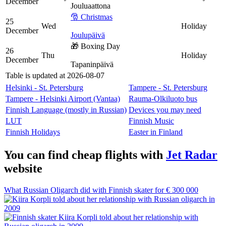
December
Jouluaattona
🎅 Christmas
25
Wed
Holiday
December
Joulupäivä
🎁 Boxing Day
26
Thu
Holiday
December
Tapaninpäivä
Table is updated at 2026-08-07
Helsinki - St. Petersburg
Tampere - St. Petersburg
Tampere - Helsinki Airport (Vantaa)
Rauma-Olkiluoto bus
Finnish Language (mostly in Russian)
Devices you may need
LUT
Finnish Music
Finnish Holidays
Easter in Finland
You can find cheap flights with
Jet Radar
website
What Russian Oligarch did with Finnish skater for € 300 000