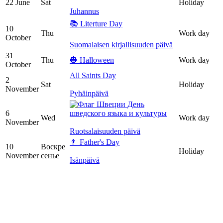
22 June
Sat
Holiday
Juhannus
📚 Literture Day
10
Thu
Work day
October
Suomalaisen kirjallisuuden päivä
31
Thu
🎃 Halloween
Work day
October
All Saints Day
2
Sat
Holiday
November
Pyhäinpäivä
День
6
шведского языка и культуры
Wed
Work day
November
Ruotsalaisuuden päivä
👨 Father's Day
10
Воскре
Holiday
November
сенье
Isänpäivä