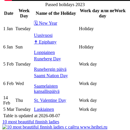
Passed holidays 2023
Week
Work day или неWork
Date
Name of the Holiday
Day
day
🗓 New Year
1 Jan
Tuesday
Holiday
Uusivuosi
✝ Epiphany
6 Jan
Sun
Holiday
Loppiainen
Runeberg Day
5 Feb
Tuesday
Work day
Runebergin päivä
Saami Nation Day
6 Feb
Wed
Work day
Saamelaisten
kansallispäivä
14
Thu
St. Valentine Day
Work day
Feb
5 Mar
Tuesday
Laskiainen
Work day
Table is updated at 2026-08-07
10 most beautiful finnish ladies