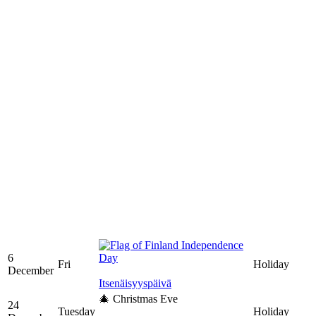
Independence
6
Day
Fri
Holiday
December
Itsenäisyyspäivä
🎄 Christmas Eve
24
Tuesday
Holiday