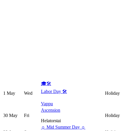
🎓
🛠
Labor Day
🛠
1 May
Wed
Holiday
Vappu
Ascension
30 May
Fri
Holiday
Helatorstai
☼ Mid Summer Day ☼