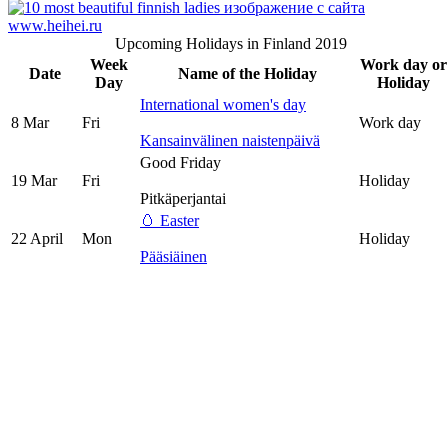
Upcoming Holidays in Finland 2019
Week
Work day or
Date
Name of the Holiday
Day
Holiday
International women's day
8 Mar
Fri
Work day
Kansainvälinen naistenpäivä
Good Friday
19 Mar
Fri
Holiday
Pitkäperjantai
🥚 Easter
22 April
Mon
Holiday
Pääsiäinen