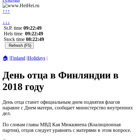
↑↑↑
↓↓↓
St.P. time
09:22:49
Hels time
09:22:49
Stock time
08:22:49
🏠
|
Finland
|
Holidays
|
День отца в Финляндии в
2018 году
День отца станет официальным днем поднятия флагов
наравне с Днем матери, сообщает министерство внутренних
дел.
По словам главы МВД Кая Мюккянена (Коалиционная
партия), отцов следует уравнять с матерями в этом вопросе.