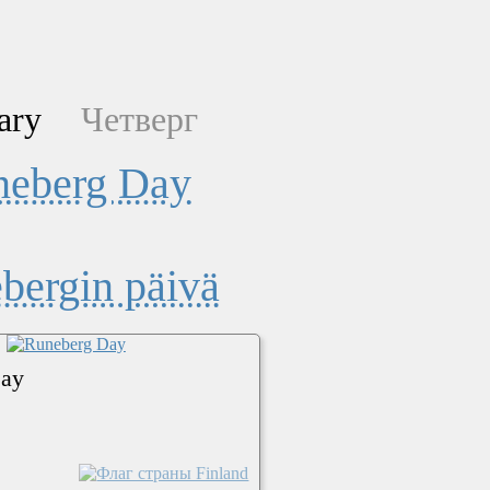
ary
Четверг
neberg Day
bergin päivä
Day