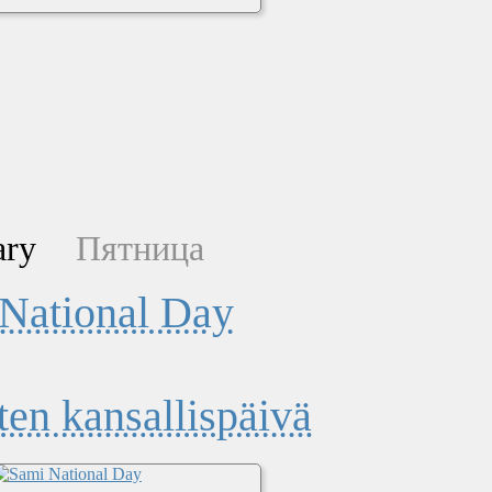
ary
Пятница
National Day
ten kansallispäivä