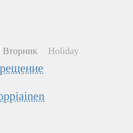
Вторник
Holiday
рещение
oppiainen