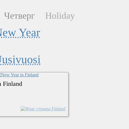
Четверг
Holiday
ew Year
usivuosi
 Finland