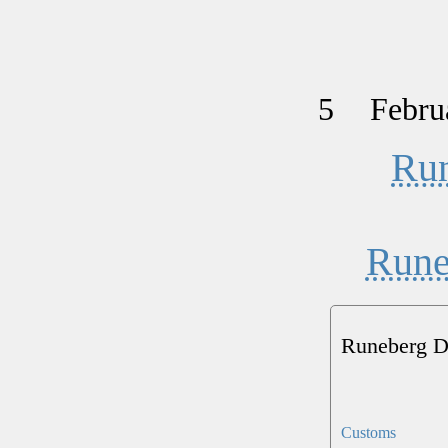
5
Febru
Ru
Rune
Runeberg 
Customs