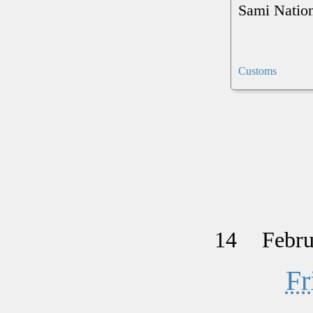
Sami Natio
Customs
14
Febru
Fr