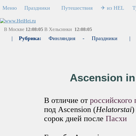
Меню
Праздники
Путешествия
✈ из HEL
Т
В Москве
12:08:05
В Хельсинки
12:08:05
|
Рубрика:
Финляндия
-
Праздники
|
Ascension i
В отличие от
российского 
под Ascension (
Helatorstai
)
сорок дней после
Пасхи