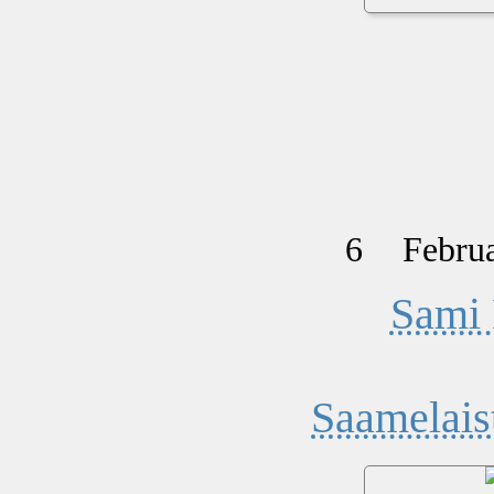
6
Febru
Sami 
Saamelais