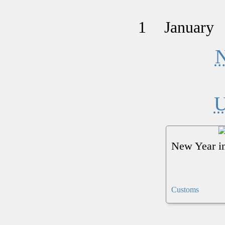
1
January
N
U
New Year in
Customs