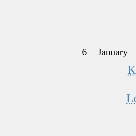
6
January
К
L