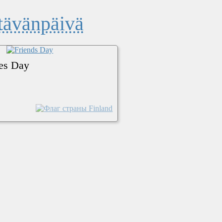
tävänpäivä
nes Day