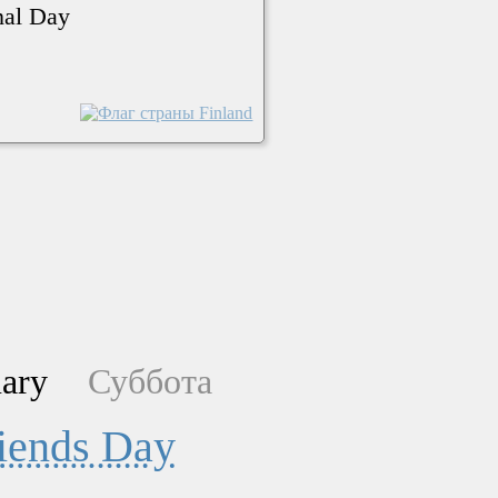
nal Day
ary
Суббота
iends Day