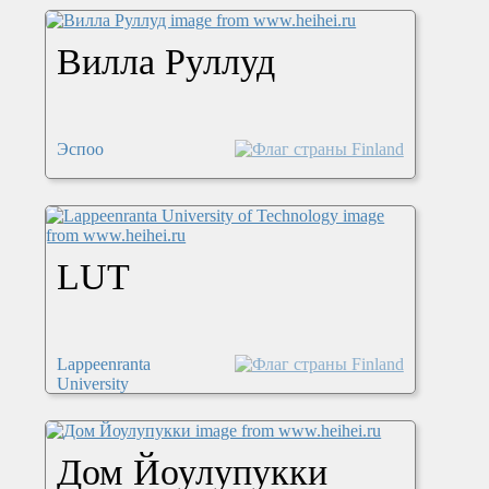
Вилла Руллуд
Эспоо
LUT
Lappeenranta
University
Дом Йоулупукки