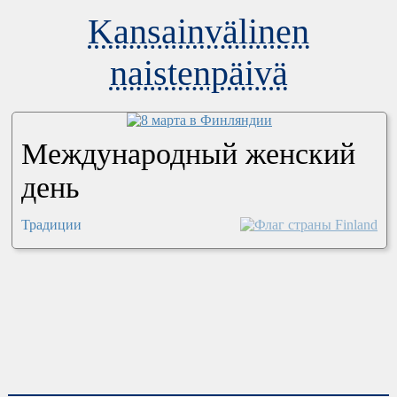
Kansainvälinen
naistenpäivä
Международный женский
день
Традиции