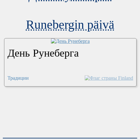
Runebergin päivä
День Рунеберга
Традиции