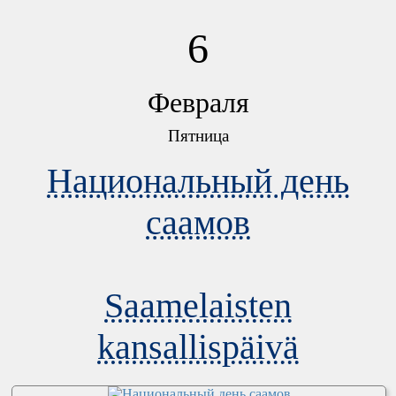
6
Февраля
Пятница
Национальный день
саамов
Saamelaisten
kansallispäivä