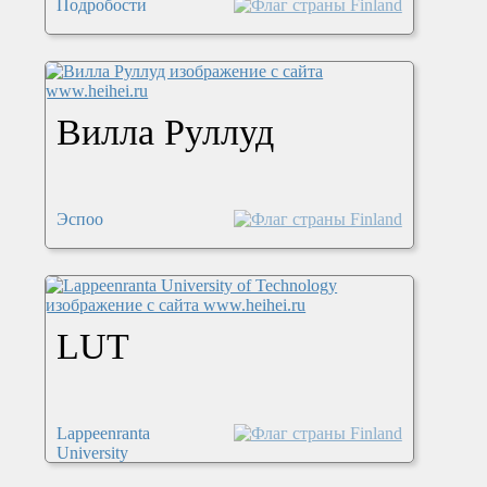
Подробости
Вилла Руллуд
Эспоо
LUT
Lappeenranta
University