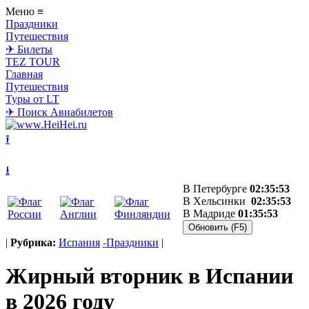
Меню
≡
Праздники
Путешествия
✈ Билеты
TEZ TOUR
Главная
Путешествия
Туры от LT
✈ Поиск Авиабилетов
⭱
⭳
В Петербурге
02:35:53
В Хельсинки
02:35:53
В Мадриде
01:35:53
|
Рубрика:
Испания
-
Праздники
|
Жирный вторник в Испании
в 2026 году