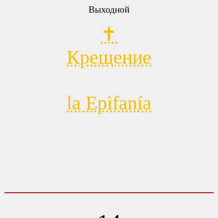
Выходной
✝
Крещение
la Epifanía