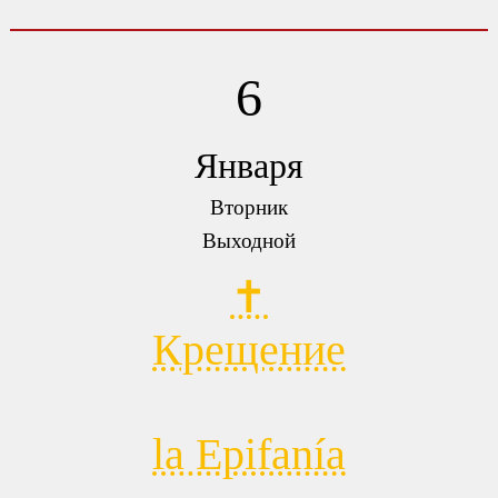
6
Января
Вторник
Выходной
✝
Крещение
la Epifanía