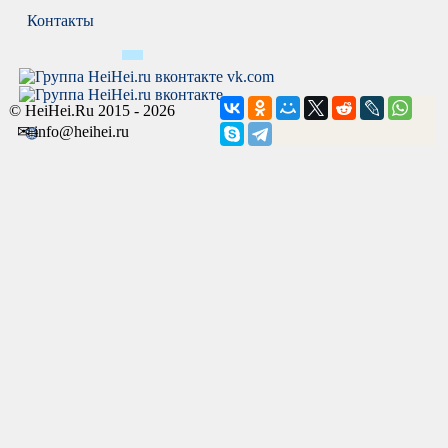
Контакты
vk.com
© HeiHei.Ru 2015 - 2026
✉ info@heihei.ru
🌐