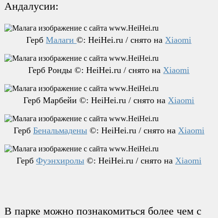
Андалусии:
Герб
Малаги
©: HeiHei.ru / снято на
Xiaomi
Герб Ронды ©: HeiHei.ru / снято на
Xiaomi
Герб Марбейи ©: HeiHei.ru / снято на
Xiaomi
Герб
Бенальмадены
©: HeiHei.ru / снято на
Xiaomi
Герб
Фуэнхиролы
©: HeiHei.ru / снято на
Xiaomi
В парке можно познакомиться более чем с