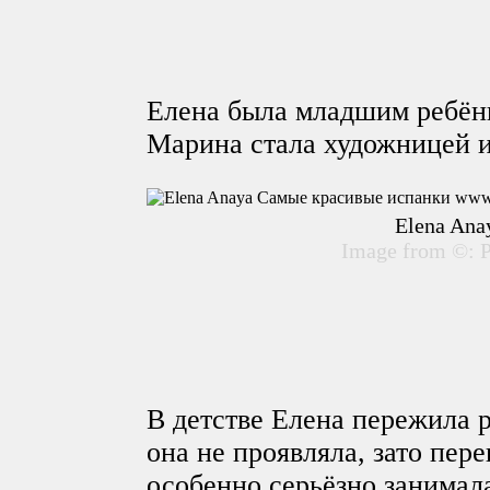
Елена была младшим ребёнк
Марина стала художницей и
Elena Ana
Image from ©: P
В детстве Елена пережила р
она не проявляла, зато пер
особенно серьёзно занимал