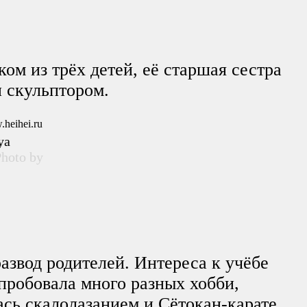
ом из трёх детей, её старшая сестра
 скульптором.
ya
hoto by
азвод родителей. Интереса к учёбе
епробовала много разных хобби,
ась скалолазанием и Сётокан-карате,