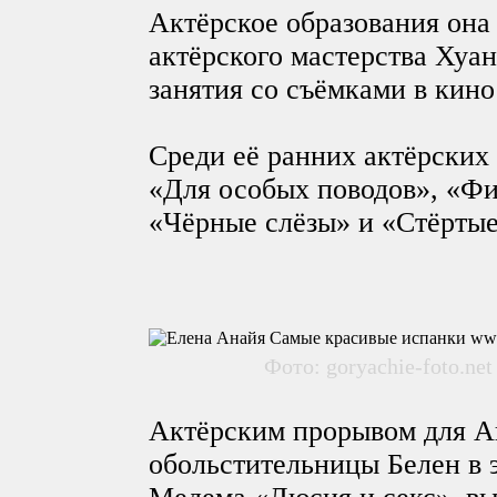
Актёрское образования она
актёрского мастерства Хуа
занятия со съёмками в кино 
Среди её ранних актёрских 
«Для особых поводов», «Фи
«Чёрные слёзы» и «Стёртые
Фото: goryachie-foto.net 
Актёрским прорывом для А
обольстительницы Белен в 