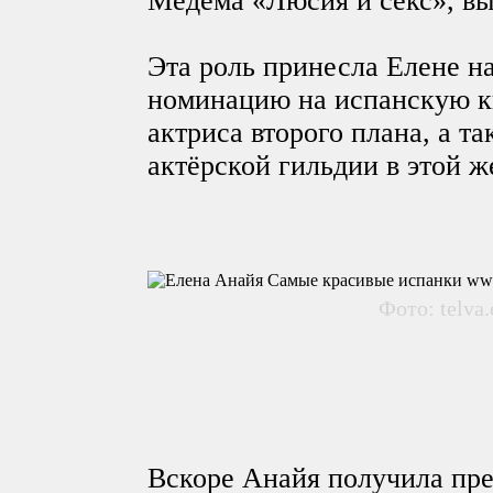
Медема «Люсия и секс», вы
Эта роль принесла Елене н
номинацию на испанскую к
актриса второго плана, а т
актёрской гильдии в этой 
Фото: telva
Вскоре Анайя получила пре