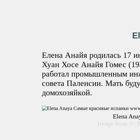
E
Елена Анайя родилась 17 ию
Хуан Хосе Анайя Гомес (1
работал промышленным инж
совета Паленсии. Мать буд
домохозяйкой.
Elena Ana
Image from ©: P