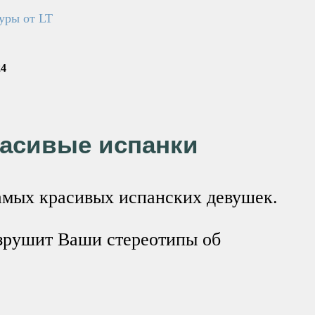
уры от LT
24
асивые испанки
самых красивых испанских девушек.
азрушит Ваши стереотипы об