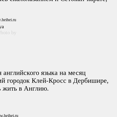
ya
hoto by
я английского языка на месяц
ий городок Клей-Кросс в Дербишире,
ь жить в Англию.