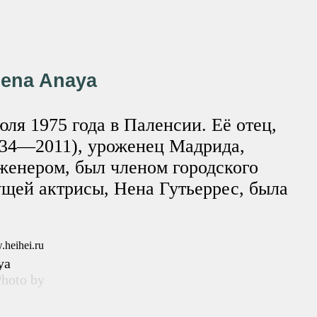
lena Anaya
ля 1975 года в Паленсии. Её отец,
934—2011), уроженец Мадрида,
енером, был членом городского
ущей актрисы, Нена Гутьеррес, была
ya
hoto by