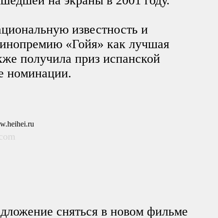
шедшей на экраны в 2001 году.
ациональную известность и
инопремию «Гойя» как лучшая
акже получила приз испанской
же номинации.
.com
дложение сняться в новом фильме