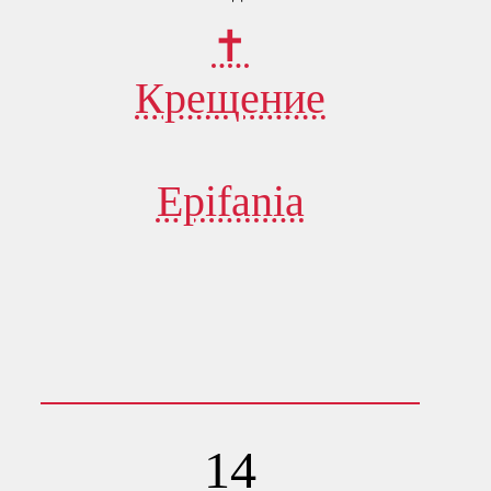
✝
Крещение
Epifania
14