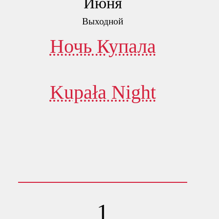
Июня
Выходной
Ночь Купала
Kupała Night
1