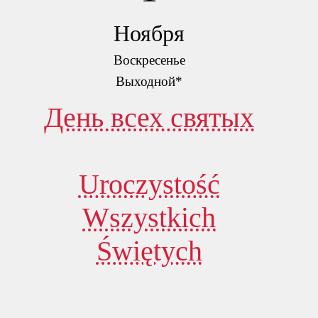
Ноября
Воскресенье
Выходной*
День всех святых
Uroczystość
Wszystkich
Świętych