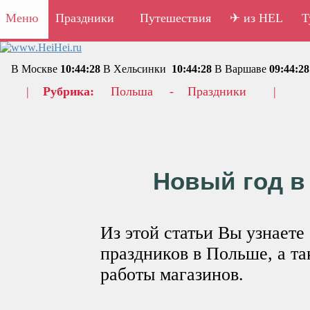
Меню
Праздники
Путешествия
✈ из HEL
Т
В Москве
10:44:28
В Хельсинки
10:44:28
В Варшаве
09:44:28
|
Рубрика:
Польша
-
Праздники
|
Новый год в
Из этой статьи Вы узнаете
праздников в Польше, а т
работы магазинов.