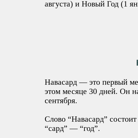
августа) и Новый Год (1 ян
Навасард — это первый ме
этом месяце 30 дней. Он н
сентября.
Слово “Навасард” состоит 
“сард” — “год”.