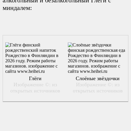
алкогольный и безалкогольный Глеги с
миндалем:
Глёги
Слоёные звёздочки
Изображение ©: из
Изображение ©: из
открытых источников
открытых источников