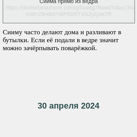
Сиима прямо из ведра
https://dorinebeaumont.com/g/huwtg7ffwad74ba13fa
erid=25H8d7vbP8SRTvGZyQaa7R
Сииму часто делают дома и разливают в
бутылки. Если её подали в ведре значит
можно зачёрпывать поварёжкой.
30 апреля 2024