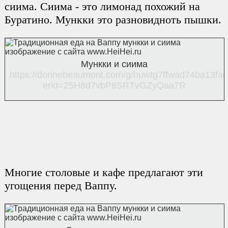
сиима. Сиима - это лимонад похожий на
Буратино. Мункки это разновидноть пышки.
Мункки и сиима
https://dorinebeaumont.com/g/huwtg7ffwad74ba13fa
erid=25H8d7vbP8SRTvGZyQaa7R
Многие столовые и кафе предлагают эти
угощения перед Ваппу.