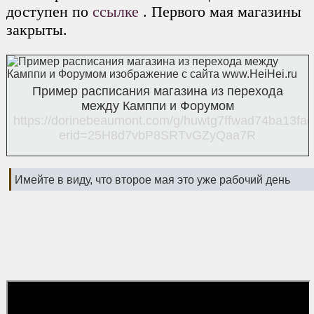
доступен по
ссылке
. Первого мая магазины
закрыты.
Пример расписания магазина из перехода
между Камппи и Форумом
https://dorinebeaumont.com/g/huwtg7ffwad74ba13fa
erid=25H8d7vbP8SRTvGZyQaa7R
Имейте в виду, что второе мая это уже рабочий день