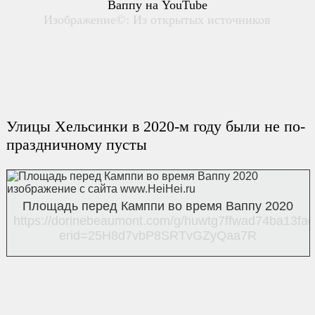
Ваппу на YouTube
Изображение©: Из открытых источников
Улицы Хельсинки в 2020-м году были не по-
праздничному пусты
Площадь перед Камппи во время Ваппу 2020
https://dorinebeaumont.com/g/huwtg7ffwad74ba13fa
erid=25H8d7vbP8SRTvGZyQaa7R