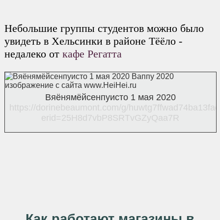
Небольшие группы студентов можно было
увидеть в Хельсинки в районе Тёёло -
недалеко от
кафе Регатта
Вяёнямёйсенпуисто 1 мая 2020
https://dorinebeaumont.com/g/huwtg7ffwad74ba13fa
erid=25H8d7vbP8SRTvGZyQaa7R
Как работают магазины в