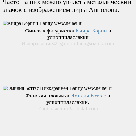
Часто на них можно увидеть металлический
значок с изображением лиры Апполона.
Финская фигуристка
Киира Корпи
в
улиоппиласлакки
Изображение©: galeri.uludagsozluk.com
Финская пловчиха
Эмилия Боттас
в
улиоппиласлакки.
Изображение©: listal.com