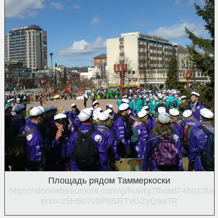
Площадь рядом Таммеркоски
https://dorinebeaumont.com/g/huwtg7ffwad74ba13fa
erid=25H8d7vbP8SRTvGZyQaa7R