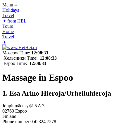
Menu
≡
Holidays
Travel
✈ from HEL
Tours
Home
Travel
✈
Moscow Time:
12:08:33
Хельсинки Time:
12:08:33
Espoo Time:
12:08:33
Massage in Espoo
1. Esa Arino Hieroja/Urheiluhieroja
Joupinmäensyrjä 5 A 3
02760 Espoo
Finland
Phone number 050 324 7278