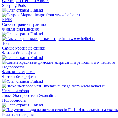
GoSleep in Helsinki Airport
Sleeping Pods
FI/SE
Самая странная граница
Финляндия/Швеция
Топ
Самые красивые финки
Фото и биографии
Подробости
Финские актрисы
Фото и биографии
Честный обзор
Люкс Экспресс или Эколайнс
Подробности
Реальная история