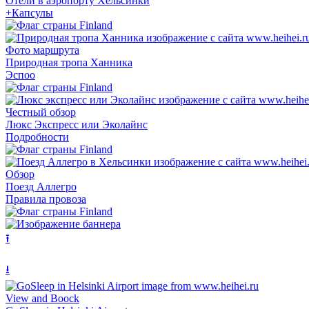
Отели в аэропорту Хельсинки
+Капсулы
Фото маршрута
Природная тропа Ханника
Эспоо
Честный обзор
Люкс Экспресс или Эколайнс
Подробности
Обзор
Поезд Аллегро
Правила провоза
⭱
⭳
View and Boock