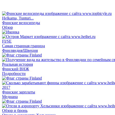
Helkama, Tunturi...
Финские велосипеды
Обзор
FI/SE
Самая странная граница
Финляндия/Швеция
Реальная история
Финский ВНЖ
Подробности
2017
Финские зарплаты
Медиана
Обзор и бронь