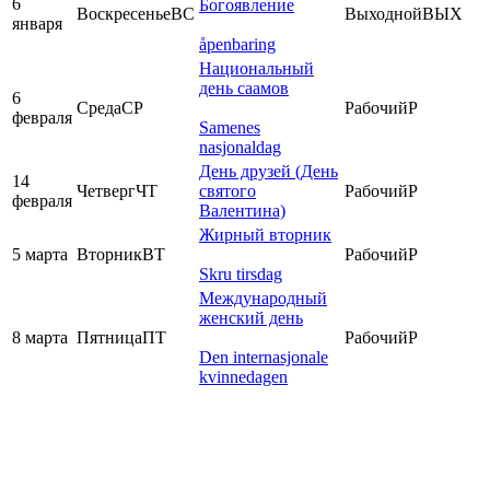
6
Богоявление
Воскресенье
ВС
Выходной
ВЫХ
января
åpenbaring
Национальный
день саамов
6
Среда
СР
Рабочий
Р
февраля
Samenes
nasjonaldag
День друзей (День
14
Четверг
ЧТ
святого
Рабочий
Р
февраля
Валентина)
Жирный вторник
5 марта
Вторник
ВТ
Рабочий
Р
Skru tirsdag
Международный
женский день
8 марта
Пятница
ПТ
Рабочий
Р
Den internasjonale
kvinnedagen