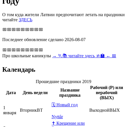
году
О том куда жители Латвии предпочитают летать на праздники
читайте
ЗДЕСЬ
📅
📅📅📅📅📅📅📅📅
Последнее обновление сделано 2026-08-07
📅📅📅📅📅📅📅📅
📅
Про школьные каникулы
→
🏃📚
читайте здесь
🚸🏫
← 📅
Календарь
Прошедшие праздники 2019
Рабочий
(P)
или
Название
Дата
День недели
нерабочий
праздника
(ВЫХ)
🗓 Новый год
1
Вторник
ВТ
Выходной
ВЫХ
января
Nyttår
✝ Крещение или