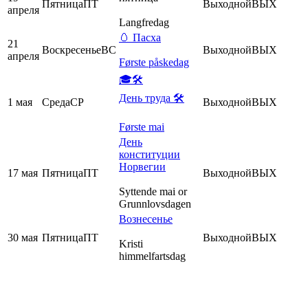
Пятница
ПТ
Выходной
ВЫХ
апреля
Langfredag
🥚 Пасха
21
Воскресенье
ВС
Выходной
ВЫХ
апреля
Første påskedag
🎓
🛠
День труда
🛠
1 мая
Среда
СР
Выходной
ВЫХ
Første mai
День
конституции
Норвегии
17 мая
Пятница
ПТ
Выходной
ВЫХ
Syttende mai or
Grunnlovsdagen
Вознесенье
30 мая
Пятница
ПТ
Выходной
ВЫХ
Kristi
himmelfartsdag