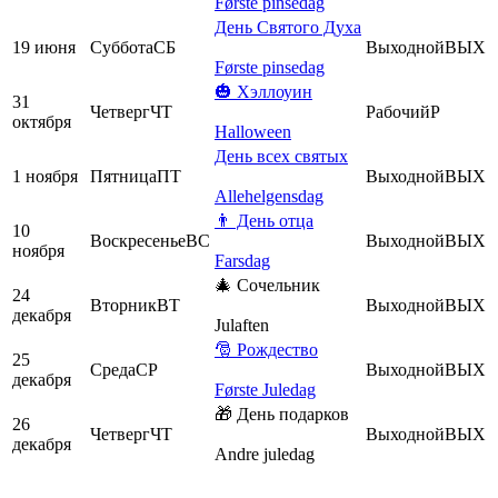
Første pinsedag
День Святого Духа
19 июня
Суббота
СБ
Выходной
ВЫХ
Første pinsedag
🎃 Хэллоуин
31
Четверг
ЧТ
Рабочий
Р
октября
Halloween
День всех святых
1 ноября
Пятница
ПТ
Выходной
ВЫХ
Allehelgensdag
👨 День отца
10
Воскресенье
ВС
Выходной
ВЫХ
ноября
Farsdag
🎄 Сочельник
24
Вторник
ВТ
Выходной
ВЫХ
декабря
Julaften
🎅 Рождество
25
Среда
СР
Выходной
ВЫХ
декабря
Første Juledag
🎁 День подарков
26
Четверг
ЧТ
Выходной
ВЫХ
декабря
Andre juledag