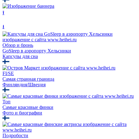
⭱
⭳
Обзор и бронь
GoSleep в аэропорту Хельсинки
Капсулы для сна
FI/SE
Самая странная граница
Финляндия/Швеция
Топ
Самые красивые финки
Фото и биографии
Подробости