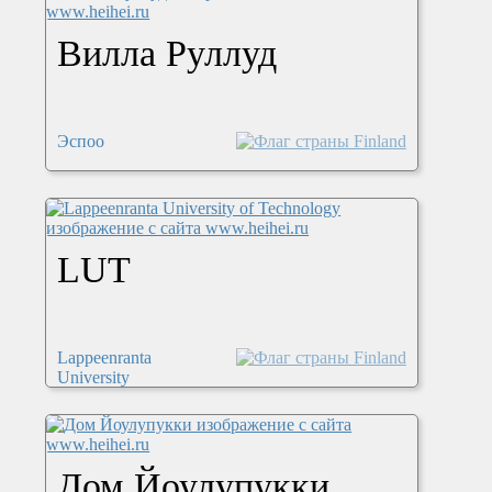
Вилла Руллуд
Эспоо
LUT
Lappeenranta
University
Дом Йоулупукки