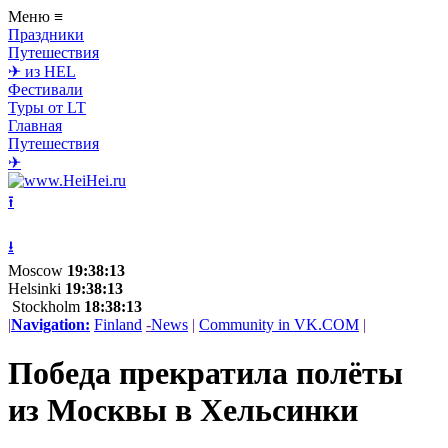
Меню
≡
Праздники
Путешествия
✈ из HEL
Фестивали
Туры от LT
Главная
Путешествия
✈
⭱
⭳
Moscow
19:38:13
Helsinki
19:38:13
Stockholm
18:38:13
|
Navigation:
Finland
-
News
|
Community in VK.COM
|
Победа прекратила полёты
из Москвы в Хельсинки