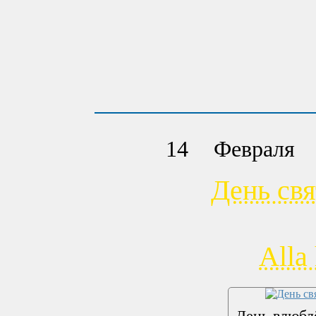
14
Февраля
День св
Alla 
День влюб