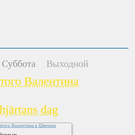
Суббота
Выходной
ятого Валентина
hjärtans dag
лённых