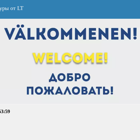
уры от LT
53:59