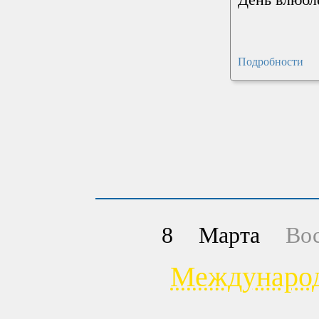
Подробности
8
Марта
Во
Международ