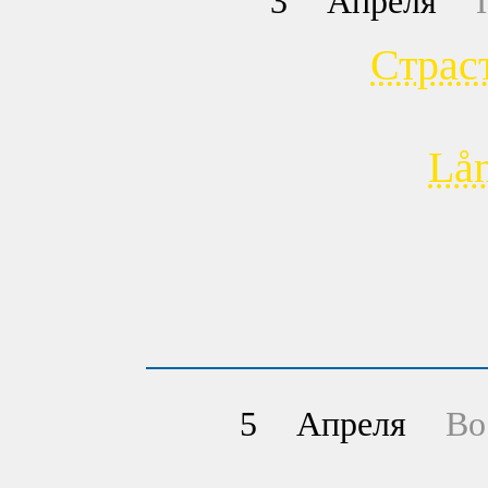
3
Апреля
Страс
Lå
5
Апреля
Во