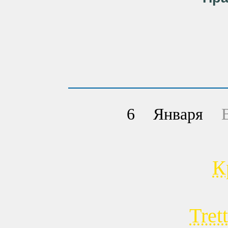
6
Января
К
Tret