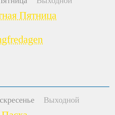
Пятница
Выходной
тная Пятница
ngfredagen
скресенье
Выходной
Пасха