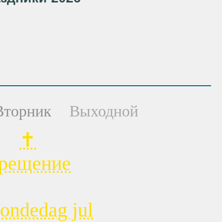
Вторник
Выходной
✝
рещение
tondedag jul