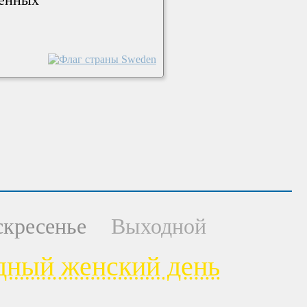
скресенье
Выходной
ный женский день