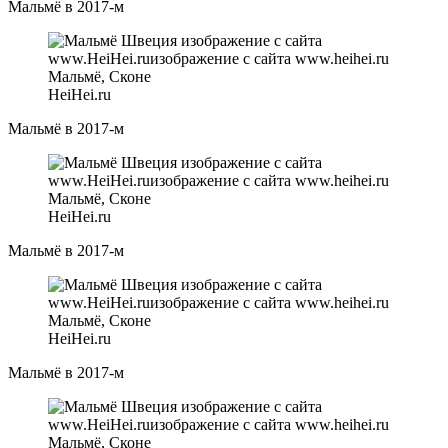
Мальмё в 2017-м
Мальмё, Сконе
HeiHei.ru
Мальмё в 2017-м
Мальмё, Сконе
HeiHei.ru
Мальмё в 2017-м
Мальмё, Сконе
HeiHei.ru
Мальмё в 2017-м
Мальмё, Сконе