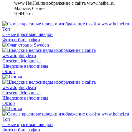
Мальмё, Сконе
HeiHei.ru
Топ
Самые красивые шведки
Фото и биографии
Crescent, Monarch...
Шведские велосипеды
Обзор
Crescent, Monarch...
Шведские велосипеды
Обзор
Топ
Самые красивые шведки
Фото и биографии