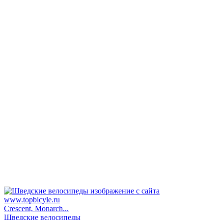
Crescent, Monarch...
Шведские велосипеды