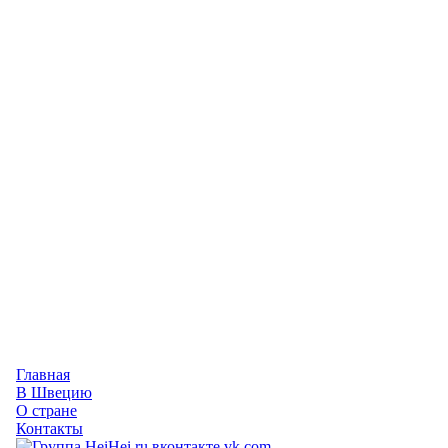
Главная
В Швецию
О стране
Контакты
vk.com