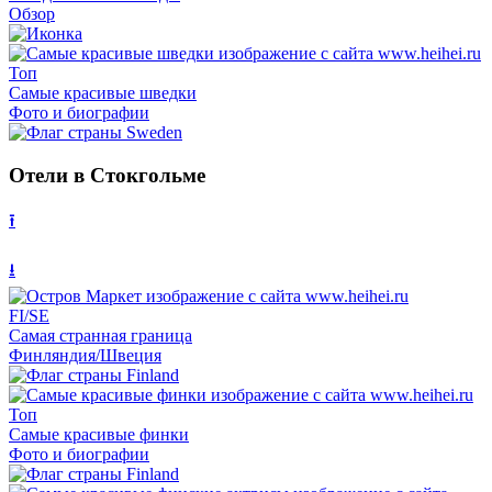
Обзор
Топ
Самые красивые шведки
Фото и биографии
Отели в Стокгольме
⭱
⭳
FI/SE
Самая странная граница
Финляндия/Швеция
Топ
Самые красивые финки
Фото и биографии