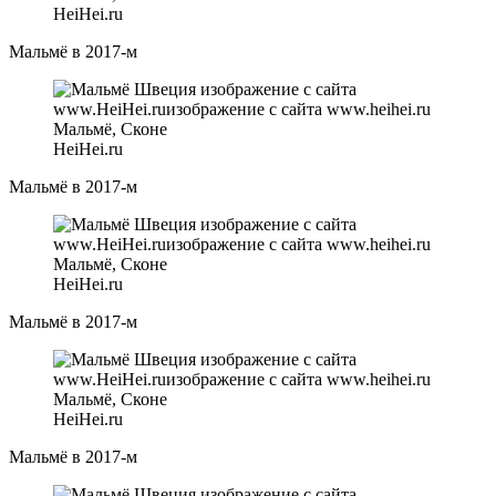
HeiHei.ru
Мальмё в 2017-м
Мальмё, Сконе
HeiHei.ru
Мальмё в 2017-м
Мальмё, Сконе
HeiHei.ru
Мальмё в 2017-м
Мальмё, Сконе
HeiHei.ru
Мальмё в 2017-м