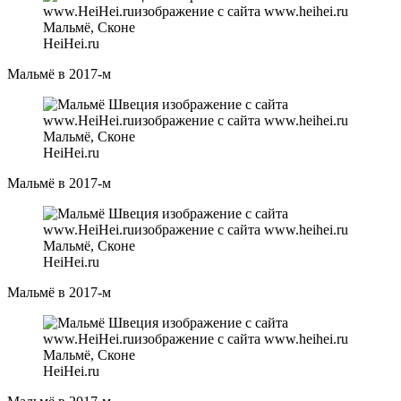
Мальмё, Сконе
HeiHei.ru
Мальмё в 2017-м
Мальмё, Сконе
HeiHei.ru
Мальмё в 2017-м
Мальмё, Сконе
HeiHei.ru
Мальмё в 2017-м
Мальмё, Сконе
HeiHei.ru