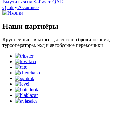
Выучиться на Software QAE
Quality Assurance
Наши партнёры
Крупнейшие авиакассы, агентства бронирования,
турооператоры, ж/д и автобусные перевозчики