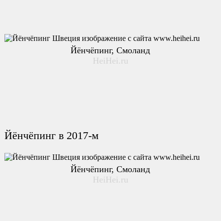
Йёнчёпинг, Смоланд
HeiHei.ru
Йёнчёпинг в 2017-м
Йёнчёпинг, Смоланд
HeiHei.ru