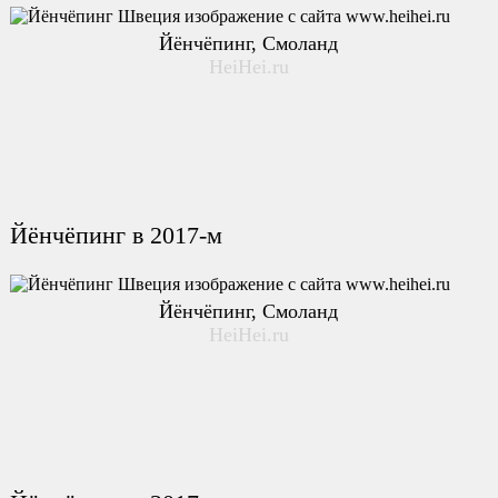
Йёнчёпинг, Смоланд
HeiHei.ru
Йёнчёпинг в 2017-м
Йёнчёпинг, Смоланд
HeiHei.ru