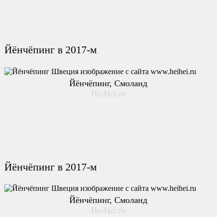
Йёнчёпинг в 2017-м
Йёнчёпинг, Смоланд
HeiHei.ru
Йёнчёпинг в 2017-м
Йёнчёпинг, Смоланд
HeiHei.ru