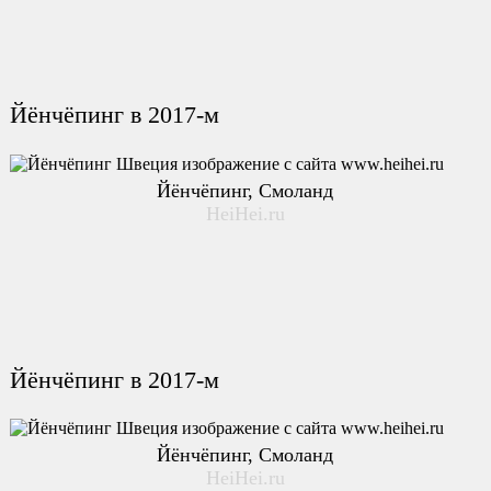
Йёнчёпинг в 2017-м
Йёнчёпинг, Смоланд
HeiHei.ru
Йёнчёпинг в 2017-м
Йёнчёпинг, Смоланд
HeiHei.ru