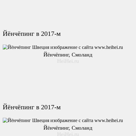
Йёнчёпинг в 2017-м
Йёнчёпинг, Смоланд
HeiHei.ru
Йёнчёпинг в 2017-м
Йёнчёпинг, Смоланд
HeiHei.ru