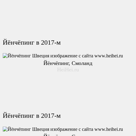
Йёнчёпинг в 2017-м
Йёнчёпинг, Смоланд
HeiHei.ru
Йёнчёпинг в 2017-м