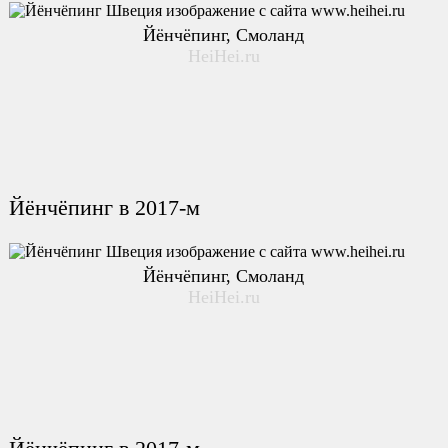
Йёнчёпинг, Смоланд
HeiHei.ru
Йёнчёпинг в 2017-м
Йёнчёпинг, Смоланд
HeiHei.ru