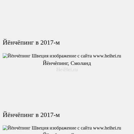
Йёнчёпинг в 2017-м
Йёнчёпинг, Смоланд
HeiHei.ru
Йёнчёпинг в 2017-м