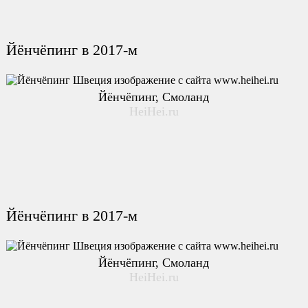
Йёнчёпинг в 2017-м
Йёнчёпинг, Смоланд
HeiHei.ru
Йёнчёпинг в 2017-м
Йёнчёпинг, Смоланд
HeiHei.ru