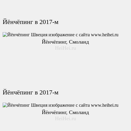
Йёнчёпинг в 2017-м
Йёнчёпинг, Смоланд
HeiHei.ru
Йёнчёпинг в 2017-м
Йёнчёпинг, Смоланд
HeiHei.ru