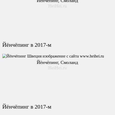
Йёнчёпинг, Смоланд
HeiHei.ru
Йёнчёпинг в 2017-м
Йёнчёпинг, Смоланд
HeiHei.ru
Йёнчёпинг в 2017-м