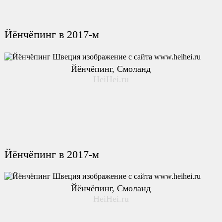
Йёнчёпинг в 2017-м
Йёнчёпинг, Смоланд
HeiHei.ru
Йёнчёпинг в 2017-м
Йёнчёпинг, Смоланд
HeiHei.ru