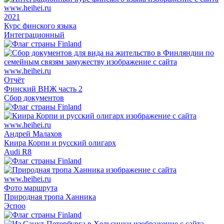
2021
Курс финского языка
Интеграционный
Отчёт
Финский ВНЖ часть 2
Сбор документов
Андрей Малахов
Киира Корпи и русский олигарх
Audi R8
Фото маршрута
Природная тропа Ханника
Эспоо