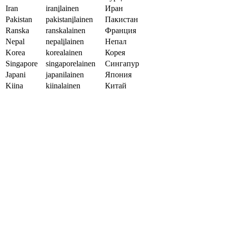
Iran
iran
i
lainen
Иран
Pakistan
pakistan
i
lainen
Пакистан
Ranska
ranskalainen
Франция
Nepal
nepal
i
lainen
Непал
Korea
korealainen
Корея
Singapore
singaporelainen
Сингапур
Japani
japanilainen
Япония
Kiina
kiinalainen
Китай