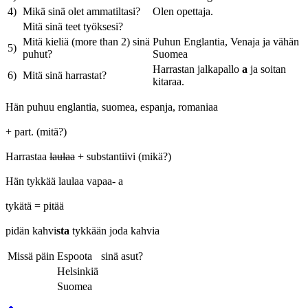
4)
Mikä sinä olet ammatiltasi?
Olen opettaja.
Mitä sinä teet työksesi?
Mitä kieliä (more than 2) sinä
Puhun Englantia, Venaja ja vähän
5)
puhut?
Suomea
Harrastan jalkapallo
a
ja soitan
6)
Mitä sinä harrastat?
kitaraa.
Hän puhuu englanti
a
, suomea, espanja, romaniaa
+ part. (mitä?)
Harrastaa
laulaa
+ substantiivi (mikä?)
Hän tykkää laulaa vapaa- a
tykätä = pitää
pidän kahvi
sta
tykkään joda kahvia
Missä päin
Espoota
sinä asut?
Helsinkiä
Suomea