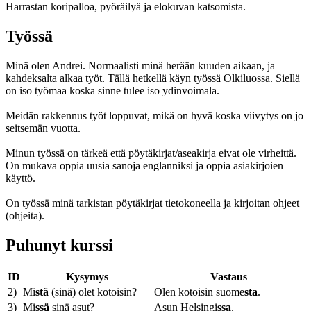
Harrastan koripalloa, pyöräilyä ja elokuvan katsomista.
Työssä
Minä olen Andrei. Normaalisti minä herään kuuden aikaan, ja
kahdeksalta alkaa työt. Tällä hetkellä käyn työssä Olkiluossa. Siellä
on iso työmaa koska sinne tulee iso ydinvoimala.
Meidän rakkennus työt loppuvat, mikä on hyvä koska viivytys on jo
seitsemän vuotta.
Minun työssä on tärkeä että pöytäkirjat/aseakirja eivat ole virheittä.
On mukava oppia uusia sanoja englanniksi ja oppia asiakirjoien
käyttö.
On työssä minä tarkistan pöytäkirjat tietokoneella ja kirjoitan ohjeet
(ohjeita).
Puhunyt kurssi
ID
Kysymys
Vastaus
2)
Mi
stä
(sinä) olet kotoisin?
Olen kotoisin suome
sta
.
3)
Mi
ssä
sinä asut?
Asun Helsingi
ssa
.