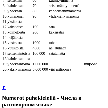
7
seitsemän
60
kuusikymmentä
8
kahdeksan
70
seistemänkymmentä
9
yhdeksän
80
kahdeksankymmentä
10
kymmenen
90
yhdeksänkymmentä
11
yksitoista
12
kaksitoista
100
sata
13
kolmetoista
200
kaksisata
a
14
neljätoista
15
viisitoista
1000
tuhat
16
kuusitoista
4000
neljätuhat
ta
17
seitsemäntoista
100 000
satatuhat
ta
18
kahdeksantoista
19
yhdeksäntoista
1 000 000
miljoona
20
kaksikymmentä
5 000 000
viisi miljoona
a
🔝
Numerot puhekielellä - Числа в
разговорном языке