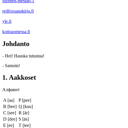
suomen-mestari-1
redfoxsanakirja.fi
yle.fi
kotisuomessa.fi
Johdanto
- Hei! Hauska tutustua!
- Samoin!
1. Aakkoset
Алфавит
A [aa]
P [pee]
B [bee]
Q [kuu]
C [see]
R [är]
D [dee]
S [äs]
E [ee]
T [tee]