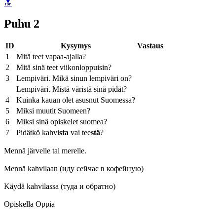
🔝
Puhu 2
ID
Kysymys
Vastaus
1
Mitä teet vapaa-ajalla?
2
Mitä sinä teet viikonloppuisin?
3
Lempiväri. Mikä sinun lempiväri on?
Lempiväri. Mistä väristä sinä pidät?
4
Kuinka kauan olet asusnut Suomessa?
5
Miksi muutit Suomeen?
6
Miksi sinä opiskelet suomea?
7
Pidätkö kahvi
sta
vai tee
stä
?
Mennä järvelle tai merelle.
Mennä kahvilaan (иду сейчас в кофейную)
Käydä kahvilassa (туда и обратно)
Opiskella Oppia