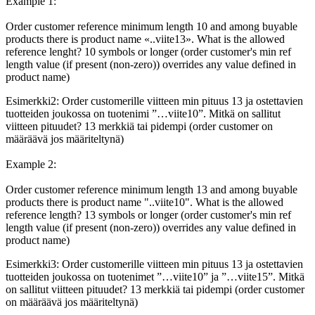
Example 1:
Order customer reference minimum length 10 and among buyable
products there is product name «..viite13». What is the allowed
reference lenght? 10 symbols or longer (order customer's min ref
length value (if present (non-zero)) overrides any value defined in
product name)
Esimerkki2: Order customerille viitteen min pituus 13 ja ostettavien
tuotteiden joukossa on tuotenimi ”…viite10”. Mitkä on sallitut
viitteen pituudet? 13 merkkiä tai pidempi (order customer on
määräävä jos määriteltynä)
Example 2:
Order customer reference minimum length 13 and among buyable
products there is product name "..viite10". What is the allowed
reference length? 13 symbols or longer (order customer's min ref
length value (if present (non-zero)) overrides any value defined in
product name)
Esimerkki3: Order customerille viitteen min pituus 13 ja ostettavien
tuotteiden joukossa on tuotenimet ”…viite10” ja ”…viite15”. Mitkä
on sallitut viitteen pituudet? 13 merkkiä tai pidempi (order customer
on määräävä jos määriteltynä)