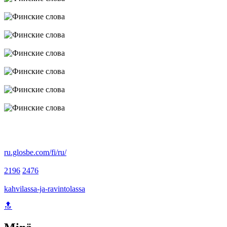
ru.glosbe.com/fi/ru/
2196
2476
kahvilassa-ja-ravintolassa
🔝