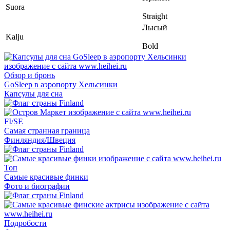
Suora
Straight
Лысый
Kalju
Bold
Обзор и бронь
GoSleep в аэропорту Хельсинки
Капсулы для сна
FI/SE
Самая странная граница
Финляндия/Швеция
Топ
Самые красивые финки
Фото и биографии
Подробости