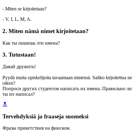
- Miten se kirjoitetaan?
- V, I, L, M, A.
2. Miten nämä nimet kirjoitetaan?
Как ты пишешь эти имена?
3. Tutustaan!
Давай дружить!
Pyydä muita opiskelijoita tavaamaan nimensä. Saitko kirjoitettua ne
oiken?
Попроси других студентов написать их имена. Правильно ли
ты их написал?
🔝
Tervehdyksiä ja fraaseja suomeksi
Фразы приветствия на финском.