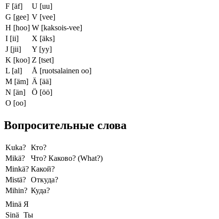
F [äf]
U [uu]
G [gee]
V [vee]
H [hoo]
W [kaksois-vee]
I [ii]
X [äks]
J [jii]
Y [yy]
K [koo]
Z [tset]
L [al]
Å [ruotsalainen oo]
M [äm]
Ä [ää]
N [än]
Ö [öö]
O [oo]
Вопросительные слова
Kuka?
Кто?
Mikä?
Что? Каково? (What?)
Minkä?
Какой?
Mistä?
Откуда?
Mihin?
Куда?
Minä
Я
Sinä
Ты