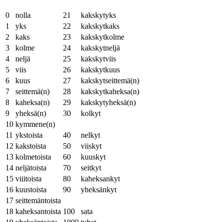
0
nolla
21
kakskytyks
1
yks
22
kakskytkaks
2
kaks
23
kakskytkolme
3
kolme
24
kakskytneljä
4
neljä
25
kakskytviis
5
viis
26
kakskytkuus
6
kuus
27
kakskytseittemä(n)
7
seittemä(n)
28
kakskytkaheksa(n)
8
kaheksa(n)
29
kakskytyheksä(n)
9
yheksä(n)
30
kolkyt
10
kymmene(n)
11
ykstoista
40
nelkyt
12
kakstoista
50
viiskyt
13
kolmetoista
60
kuuskyt
14
neljätoista
70
seitkyt
15
viiitoista
80
kaheksankyt
16
kuustoista
90
yheksänkyt
17
seittemäntoista
18
kaheksantoista
100
sata