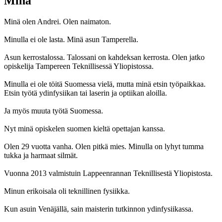
Minä
Minä olen Andrei. Olen naimaton.
Minulla ei ole lasta. Minä asun Tamperella.
Asun kerrostalossa. Talossani on kahdeksan kerrosta. Olen jatko
opiskelija Tampereen Teknillisessä Yliopistossa.
Minulla ei ole töitä Suomessa vielä, mutta minä etsin työpaikkaa.
Etsin työtä ydinfysiikan tai laserin ja optiikan aloilla.
Ja myös muuta työtä Suomessa.
Nyt minä opiskelen suomen kieltä opettajan kanssa.
Olen 29 vuotta vanha. Olen pitkä mies. Minulla on lyhyt tumma
tukka ja harmaat silmät.
Vuonna 2013 valmistuin Lappeenrannan Teknillisestä Yliopistosta.
Minun erikoisala oli teknillinen fysiikka.
Kun asuin Venäjällä, sain maisterin tutkinnon ydinfysiikassa.