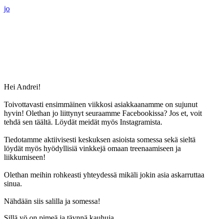
jo
Hei Andrei!
Toivottavasti ensimmäinen viikkosi asiakkaanamme on sujunut
hyvin! Olethan jo liittynyt seuraamme Facebookissa? Jos et, voit
tehdä sen täältä. Löydät meidät myös Instagramista.
Tiedotamme aktiivisesti keskuksen asioista somessa sekä sieltä
löydät myös hyödyllisiä vinkkejä omaan treenaamiseen ja
liikkumiseen!
Olethan meihin rohkeasti yhteydessä mikäli jokin asia askarruttaa
sinua.
Nähdään siis salilla ja somessa!
Sillä yö on pimeä ja täynnä kauhuja