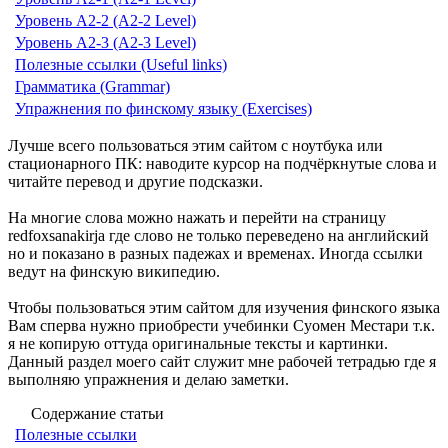
Уровень А2-2 (A2-2 Level)
Уровень А2-3 (A2-3 Level)
Полезные ссылки (Useful links)
Грамматика (Grammar)
Упражнения по финскому языку (Exercises)
Лучше всего пользоваться этим сайтом с ноутбука или
стационарного ПК: наводите курсор на подчёркнутые слова и
читайте перевод и другие подсказки.
На многие слова можно нажать и перейти на страницу
redfoxsanakirja где слово не только переведено на английский
но и показано в разных падежах и временах. Иногда ссылки
ведут на финскую википедию.
Чтобы пользоваться этим сайтом для изучения финского языка
Вам сперва нужно приобрести учебинки Суомен Местари т.к.
я не копирую оттуда оригинальные тексты и картинки.
Данный раздел моего сайт служит мне рабочей тетрадью где я
выполняю упражнения и делаю заметки.
Содержание статьи
Полезные ссылки