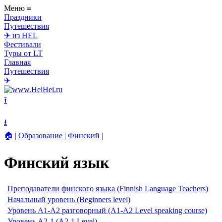
Меню
≡
Праздники
Путешествия
✈ из HEL
Фестивали
Туры от LT
Главная
Путешествия
✈
⭱
⭳
🏠
|
Образование
|
Финский
|
Финский язык
Преподаватели финского языка (Finnish Language Teachers)
Начальный уровень (Beginners level)
Уровень А1-A2 разговорный (A1-A2 Level speaking course)
Уровень А2-1 (A2-1 Level)