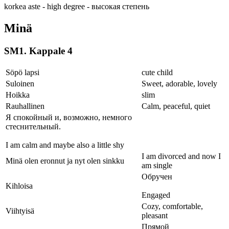
korkea aste - high degree - высокая степень
Minä
SM1. Kappale 4
Söpö lapsi
cute child
Suloinen
Sweet, adorable, lovely
Hoikka
slim
Rauhallinen
Calm, peaceful, quiet
Я спокойный и, возможно, немного
стеснительный.
I am calm and maybe also a little shy
I am divorced and now I
Minä olen eronnut ja nyt olen sinkku
am single
Обручен
Kihloisa
Engaged
Cozy, comfortable,
Viihtyisä
pleasant
Прямой