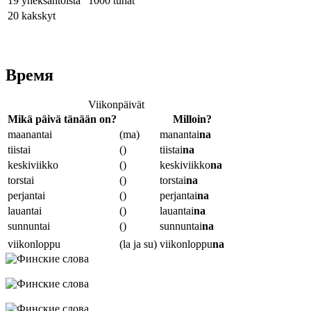
19
yheksäntoista
1000
tuhat
20
kakskyt
Время
Viikonpäivät
Mikä päivä tänään on?
Milloin?
maanantai
(ma)
manantai
na
tiistai
()
tiistai
na
keskiviikko
()
keskiviikko
na
torstai
()
torstai
na
perjantai
()
perjantai
na
lauantai
()
lauantai
na
sunnuntai
()
sunnuntai
na
viikonloppu
(la ja su)
viikonloppu
na