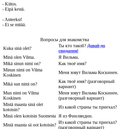
- Kiitos.
- Eipä kestä.
- Anteeksi!
- Ei se mitää.
Вопросы для знакомства
Ты кто такой?
Давай до
Kuka sinä olet?
свидания!
Minä olen Vilma.
Я Вильма.
Mikä sinun nimi on?
Как твоё имя?
Minun nimi on Vilma
Меня зовут Вильма Коскинен.
Koskinen
Как твоё имя? (разговорный
Mikä sun nimi on?
вариант)
Mun nimi on Vilma
Меня зовут Вильма Коскинен.
Koskinen
(разговорный вариант)
Mistä maasta sinä olet
Из какой страны ты приехал?
kotoisin?
Minä olen kotoisin Suomesta
Я из Финляндии.
Из какой страны ты приехал?
Mistä maasta sä oot kotoisin?
(разговорный вариант)