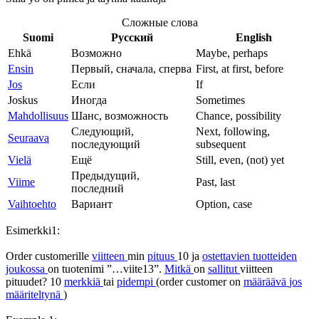
Сложные слова
Suomi
Русский
English
Ehkä
Возможно
Maybe, perhaps
Ensin
Первый, сначала, сперва
First, at first, before
Jos
Если
If
Joskus
Иногда
Sometimes
Mahdollisuus
Шанс, возможность
Chance, possibility
Следующий,
Next, following,
Seuraava
последующий
subsequent
Vielä
Ещё
Still, even, (not) yet
Предыдущий,
Viime
Past, last
последний
Vaihtoehto
Вариант
Option, case
Esimerkki1:
Order customerille
viitteen
min
pituus
10 ja
ostettavien
tuotteiden
joukossa
on tuotenimi ”…viite13”.
Mitkä
on
sallitut
viitteen
pituudet? 10
merkkiä
tai
pidempi
(order customer on
määräävä
jos
määriteltynä
)