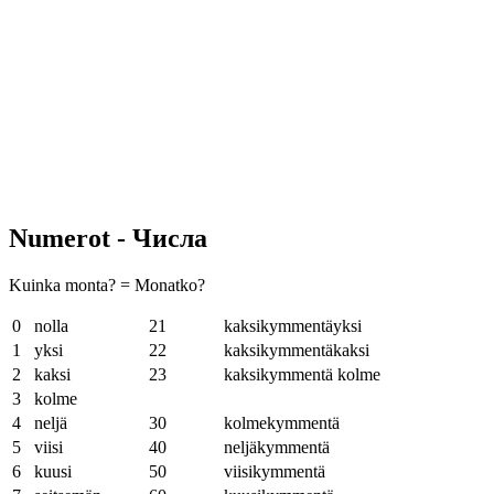
Numerot - Числа
Kuinka monta? = Monatko?
0
nolla
21
kaksikymmentäyksi
1
yksi
22
kaksikymmentäkaksi
2
kaksi
23
kaksikymmentä kolme
3
kolme
4
neljä
30
kolmekymmentä
5
viisi
40
neljäkymmentä
6
kuusi
50
viisikymmentä