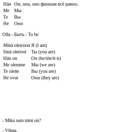
Hän
Он, она, оно финнам всё равно.
Me
Мы
Te
Вы
He
Они
Olla - Быть - To be
Minä olen⁄oon
Я (I am)
Sinä olet⁄oot
Ты (you are)
Hän on
Он (he/she/it is)
Me olemme
Мы (we are)
Te olette
Вы (you are)
He ovat
Они (they are)
- Mika sum nimi on?
- Vilma.