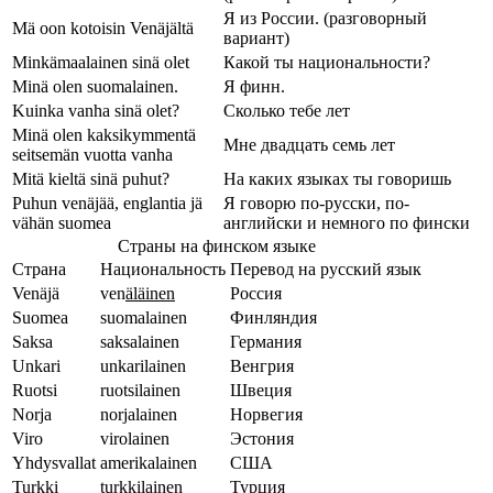
Я из России. (разговорный
Mä oon kotoisin Venäjältä
вариант)
Minkämaalainen sinä olet
Какой ты национальности?
Minä olen suomalainen.
Я финн.
Kuinka vanha sinä olet?
Сколько тебе лет
Minä olen kaksikymmentä
Мне двадцать семь лет
seitsemän vuotta vanha
Mitä kieltä sinä puhut?
На каких языках ты говоришь
Puhun venäjää, englantia jä
Я говорю по-русски, по-
vähän suomea
английски и немного по фински
Страны на финском языке
Страна
Национальность
Перевод на русский язык
Venäjä
ven
äläinen
Россия
Suomea
suomalainen
Финляндия
Saksa
saksalainen
Германия
Unkari
unkarilainen
Венгрия
Ruotsi
ruotsilainen
Швеция
Norja
norjalainen
Норвегия
Viro
virolainen
Эстония
Yhdysvallat
amerikalainen
США
Turkki
turkkilainen
Турция