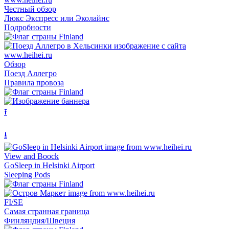
Честный обзор
Люкс Экспресс или Эколайнс
Подробности
Обзор
Поезд Аллегро
Правила провоза
⭱
⭳
View and Boock
GoSleep in Helsinki Airport
Sleeping Pods
FI/SE
Самая странная граница
Финляндия/Швеция