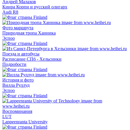
Андрей Малахов
Киира Корпи и русский олигарх
Audi R8
Фото маршрута
Природная тропа Ханника
Эспоо
Поезда и автобусы
Расписание СПб - Хельсинки
Подробости
История и фото
Вилла Руллуд
Эспоо
Воспоминания
LUT
Lappeenranta University