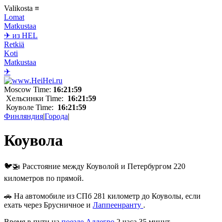
Valikosta
≡
Lomat
Matkustaa
✈ из HEL
Retkiä
Koti
Matkustaa
✈
Moscow Time:
16:21:59
Хельсинки Time:
16:21:59
Коуволе Time:
16:21:59
Финляндия
|
Города
|
Коувола
🐦🚁 Расстояние между Коуволой и Петербургом 220
километров по прямой.
🚗 На автомобиле из СПб 281 километр до Коуволы, если
ехать через Брусничное и
Лаппеенранту
.
Время в пути на
поезде Аллегро
2 часа 35 минут.