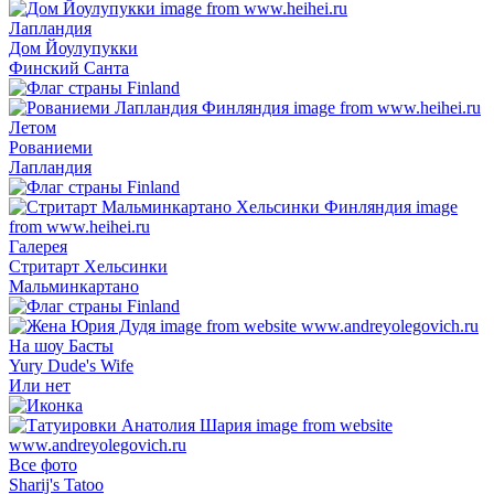
Лапландия
Дом Йоулупукки
Финский Санта
Летом
Рованиеми
Лапландия
Галерея
Стритарт Хельсинки
Мальминкартано
На шоу Басты
Yury Dude's Wife
Или нет
Все фото
Sharij's Tatoo