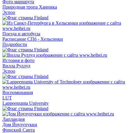
Фото маршрута
Природная тропа Ханника
Эспоо
Поезда и автобусы
Расписание СПб - Хельсинки
Подробости
История и фото
Вилла Руллуд
Эспоо
Воспоминания
LUT
Lappeenranta University
Лапландия
Дом Йоулупукки
Финский Санта