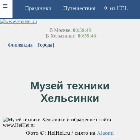
≡
Праздники
Путешествия
✈ из HEL
В Москве:
00:59:48
В Хельсинки:
00:59:48
Финляндия
|
Города
|
Музей техники
Хельсинки
Фото ©: HeiHei.ru / снято на
Xiaomi