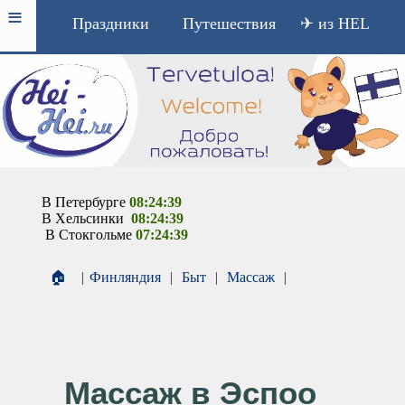
≡
Праздники
Путешествия
✈ из HEL
В Петербурге
08:24:39
В Хельсинки
08:24:39
В Стокгольме
07:24:39
🏠
|
Финляндия
|
Быт
|
Массаж
|
Массаж в Эспоо