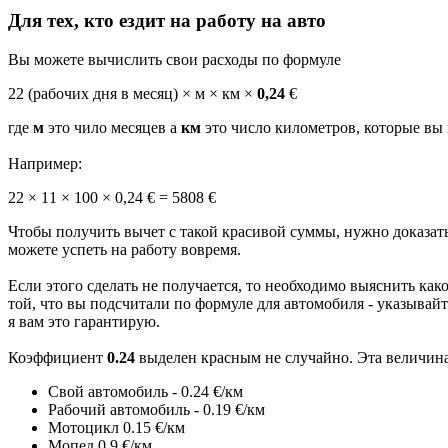
Для тех, кто ездит на работу на авто
Вы можете вычислить свои расходы по формуле
22 (рабочих дня в месяц) × м × км ×
0,24
€
где
м
это чило месяцев а
км
это число километров, которые вы 
Например:
22 × 11 × 100 × 0,24 € = 5808 €
Чтобы получить вычет с такой красивой суммы, нужно доказать,
можете успеть на работу вовремя.
Если этого сделать не получается, то необходимо выяснить к
той, что вы подсчитали по формуле для автомобиля - указывайт
я вам это гарантирую.
Коэффициент
0.24
выделен красным не случайно. Эта величина 
Свой автомобиль - 0.24 €/км
Рабочий автомобиль - 0.19 €/км
Мотоцикл 0.15 €/км
Мопед 0.9 €/км