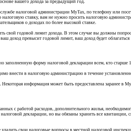
 основе вашего дохода за предыдущий год.
б-службе налоговой администрации MyTax, по телефону или пос
ую налоговую ставку, вам не нужно просить налоговую админист
ательщиков о доходах по более высокой ставке.
сить свой годовой лимит дохода. В этом случае вы должны попр
о ваш доход превысит годовой лимит, ваш доход будет облагаться
о заполненную форму налоговой декларации всем, кто старше 1
имо внести в налоговую администрацию в течение установленн
 Некоторая информация может быть предоставлена заранее в My
анных с работой расходов, дополнительного жилья, необходимог
налоговой декларации, но вы обязаны хранить все квитанции, с
 уладить свои налоговые вопросы в местной налоговой инспекц