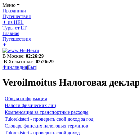
Меню
≡
Праздники
Путешествия
✈ из HEL
Туры от LT
Главная
Путешествия
✈
В Москве:
02:26:29
В Хельсинки:
02:26:29
Финляндия
|
Быт
|
Veroilmoitus Налоговая декл
Общая информация
Налоги физических лиц
Компенсация за транспортные расходы
Tulorekisteri - проверить свой доход за год
Словарь финских налоговых терминов
Tulorekisteri - проверить свой доход