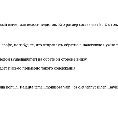
й вычет для велосипедистов. Его размер составляет 85 € в год.
графе, не забудьте, что отправлять обратно в налоговую нужно т
телефон (Puhelinnumer) на обратной стороне внизу.
ридёт письмо примерно такого содержания:
siin kohtiin.
Palauta
tämä ilmoitusosa vain, jos olet tehnyt siihen lisäyks