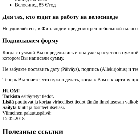
Велосипед 85 €/год
Для тех, кто ездит на работу на велосипеде
Не удивляйтесь, в Финляндии предусмотрен небольшой налоговы
Подписываем форму
Когда с суммой Вы определились и она уже красуется в нужной 
котором Вы написали сумму.
Не забудьте поставить дату (Päiväys), подпись (Allekirjoitus) и 
Теперь Вы знаете, что нужно делать, когда к Вам в квартиру п
HUOM!
Tarkista
esitäytetyt tiedot.
Lisää
puuttuvat ja korjaa virheelliset tiedot tämän ilmoitusosan valkoi
Säilytä
kuitit ja tositteet itselläsi.
Viimeinen palautuspäivä:
15.05.2018
Полезные ссылки