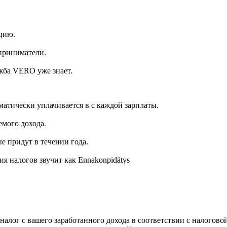
цию.
приниматели.
жба VERO уже знает.
матически уплачивается в с каждой зарплаты.
емого дохода.
е придут в течении года.
я налогов звучит как Ennakonpidätys
налог с вашего заработанного дохода в соответствии с налогово