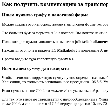
Как получить компенсацию за транспо
Ищем нужную графу в налоговой форме
Можно сделать это непосредственно в налоговой форме, котору
Это большая бумага формата А3 на которой Вы можете найти слова
Поле, которое нужно заполнить называется
julkisella kulkuneuv
Находится это поле в разделе 3.5
Matkakulut
и подразделе А
as
Просто введите туда корректную сумму в €.
Вычисляем сумму для возврата
Чтобы вычислить корректную сумму нужно определиться какой 
Хельсинки, то стоимость регионального проездного 106,5 €. Умн
Если сумма меньше 700 €, то можете её не указыать, всё равно у
Для тех, кто впервые сталкивается с налогообложением в Финля
те же 700 €, а с оставшихся 417,5 € вернут процентов 15, т.е. 7