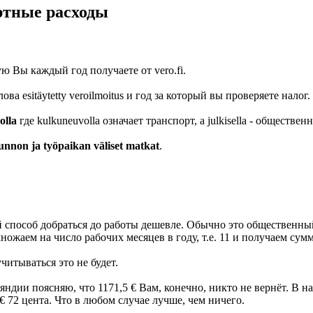
ртные расходы
ю Вы каждый год получаете от vero.fi.
 esitäytetty veroilmoitus и год за который вы проверяете налог.
olla
где kulkuneuvolla означает транспорт, а julkisella - обществен
unnon ja työpaikan väliset matkat
.
способ добраться до работы дешевле. Обычно это общественный 
ожаем на число рабочих месяцев в году, т.е. 11 и получаем сумм
читываться это не будет.
ндии поясняю, что 1171,5 € Вам, конечно, никто не вернёт. В н
0 € 72 цента. Что в любом случае лучше, чем ничего.