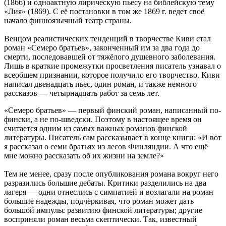
(1866) и одноактную лирическую пьесу на библейскую тему
«Лия» (1869). С её постановки в том же 1869 г. ведет своё
начало финноязычный театр страны.
Венцом реалистических тенденций в творчестве Киви стал
роман «Семеро братьев», законченный им за два года до
смерти, последовавшей от тяжёлого душевного заболевания.
Лишь в краткие промежутки просветления писатель узнавал о
всеобщем признании, которое получило его творчество. Киви
написал двенадцать пьес, один роман, и также немного
рассказов — четырнадцать работ за семь лет.
«Семеро братьев» — первый финский роман, написанный по-
фински, а не по-шведски. Поэтому в настоящее время он
считается одним из самых важных романов финской
литературы. Писатель сам рассказывает в конце книги: «И вот
я рассказал о семи братьях из лесов Финляндии. А что ещё
мне можно рассказать об их жизни на земле?»
Тем не менее, сразу после опубликования романа вокруг него
разразились большие дебаты. Критики разделились на два
лагеря — одни отнеслись с симпатией и возлагали на роман
большие надежды, подчёркивая, что роман может дать
большой импульс развитию финской литературы; другие
восприняли роман весьма скептически. Так, известный