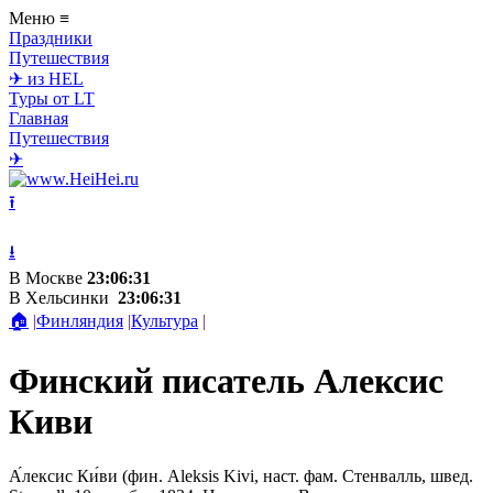
Меню
≡
Праздники
Путешествия
✈ из HEL
Туры от LT
Главная
Путешествия
✈
⭱
⭳
В Москве
23:06:31
В Хельсинки
23:06:31
🏠
|
Финляндия
|
Культура
|
Финский писатель Алексис
Киви
А́лексис Ки́ви (фин. Aleksis Kivi, наст. фам. Стенвалль, швед.