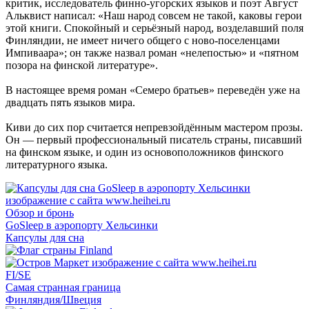
критик, исследователь финно-угорских языков и поэт Август
Альквист написал: «Наш народ совсем не такой, каковы герои
этой книги. Спокойный и серьёзный народ, возделавший поля
Финляндии, не имеет ничего общего с ново-поселенцами
Импиваара»; он также назвал роман «нелепостью» и «пятном
позора на финской литературе».
В настоящее время роман «Семеро братьев» переведён уже на
двадцать пять языков мира.
Киви до сих пор считается непревзойдённым мастером прозы.
Он — первый профессиональный писатель страны, писавший
на финском языке, и один из основоположников финского
литературного языка.
Обзор и бронь
GoSleep в аэропорту Хельсинки
Капсулы для сна
FI/SE
Самая странная граница
Финляндия/Швеция