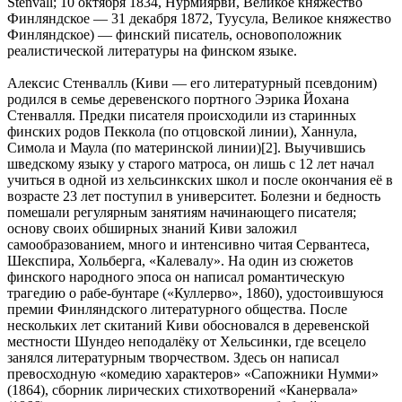
Stenvall; 10 октября 1834, Нурмиярви, Великое княжество
Финляндское — 31 декабря 1872, Туусула, Великое княжество
Финляндское) — финский писатель, основоположник
реалистической литературы на финском языке.
Алексис Стенвалль (Киви — его литературный псевдоним)
родился в семье деревенского портного Ээрика Йохана
Стенвалля. Предки писателя происходили из старинных
финских родов Пеккола (по отцовской линии), Ханнула,
Симола и Маула (по материнской линии)[2]. Выучившись
шведскому языку у старого матроса, он лишь с 12 лет начал
учиться в одной из хельсинкских школ и после окончания её в
возрасте 23 лет поступил в университет. Болезни и бедность
помешали регулярным занятиям начинающего писателя;
основу своих обширных знаний Киви заложил
самообразованием, много и интенсивно читая Сервантеса,
Шекспира, Хольберга, «Калевалу». На один из сюжетов
финского народного эпоса он написал романтическую
трагедию о рабе-бунтаре («Куллерво», 1860), удостоившуюся
премии Финляндского литературного общества. После
нескольких лет скитаний Киви обосновался в деревенской
местности Шундео неподалёку от Хельсинки, где всецело
занялся литературным творчеством. Здесь он написал
превосходную «комедию характеров» «Сапожники Нумми»
(1864), сборник лирических стихотворений «Канервала»