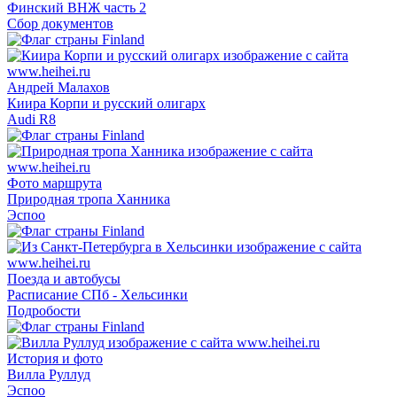
Финский ВНЖ часть 2
Сбор документов
Андрей Малахов
Киира Корпи и русский олигарх
Audi R8
Фото маршрута
Природная тропа Ханника
Эспоо
Поезда и автобусы
Расписание СПб - Хельсинки
Подробости
История и фото
Вилла Руллуд
Эспоо