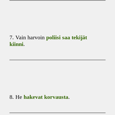
7. Vain harvoin
poliisi saa tekijät
kiinni
.
__________________________________
8. He
hakevat korvausta
.
__________________________________