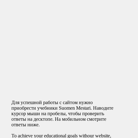
Для успешной работы с сайтом нужно
приобрести учебники Suomen Mestari. Наводите
курсор мыши на пробелы, чтобы проверить
ответы на десктопе. На мобильном смотрите
ответы ниже.
To achieve your educational goals withour website,