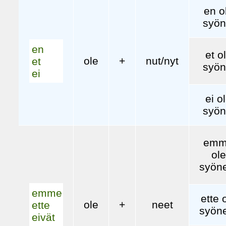
en o
syön
en
et o
ole
+
nut/nyt
et
syön
ei
ei o
syön
em
ole
syön
emme
ette 
ole
+
neet
ette
syön
eivät