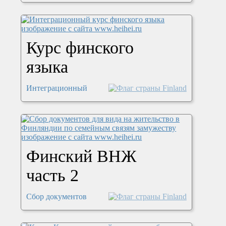
Курс финского
языка
Интеграционный
Финский ВНЖ
часть 2
Сбор документов