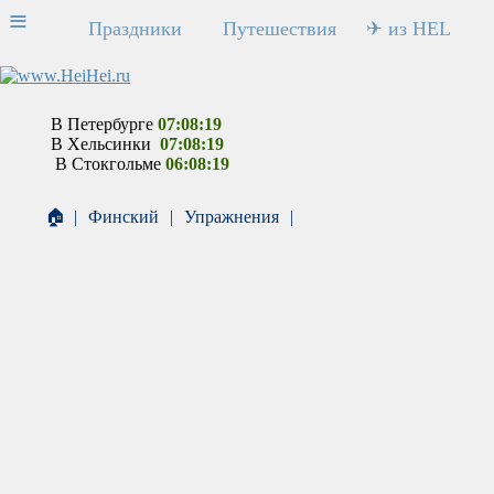
≡
Праздники
Путешествия
✈ из HEL
В Петербурге
07:08:19
В Хельсинки
07:08:19
В Стокгольме
06:08:19
🏠
|
Финский
|
Упражнения
|