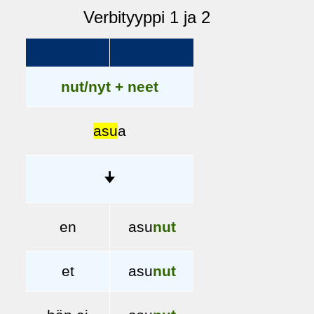
Verbityyppi 1 ja 2
nut/nyt + neet
asu
a
🠋
en
asu
nut
et
asu
nut