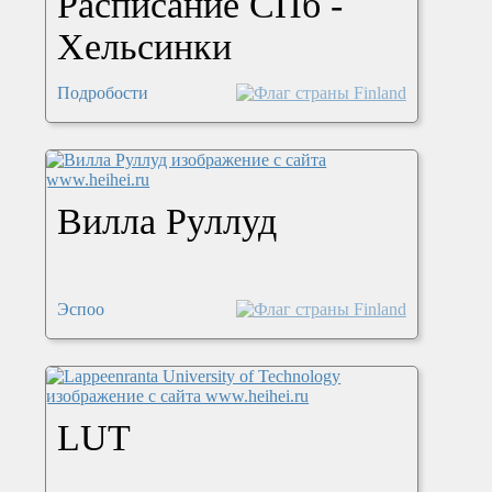
Расписание СПб -
Хельсинки
Подробости
Вилла Руллуд
Эспоо
LUT