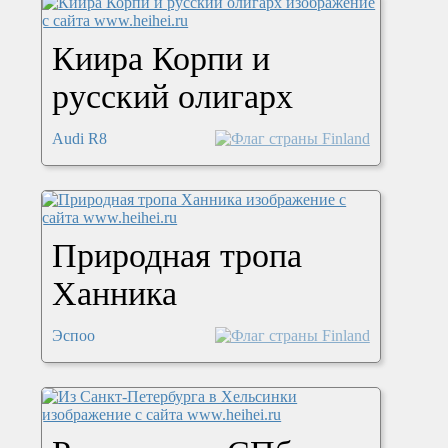
Киира Корпи и
русский олигарх
Audi R8
Природная тропа
Ханника
Эспоо