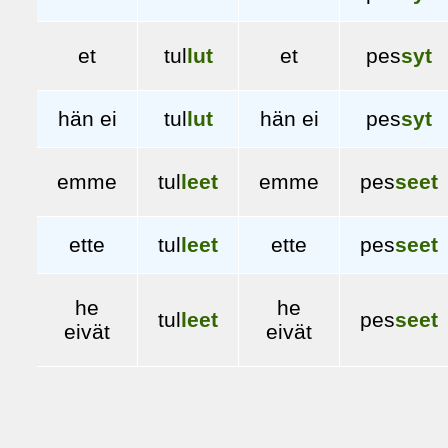
et
tul
lut
et
pes
syt
hän ei
tul
lut
hän ei
pes
syt
emme
tul
leet
emme
pes
seet
ette
tul
leet
ette
pes
seet
he
he
tul
leet
pes
seet
eivät
eivät