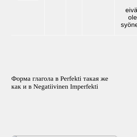
eivä
ole
syön
Форма глагола в Perfekti такая же
как и в Negatiivinen Imperfekti