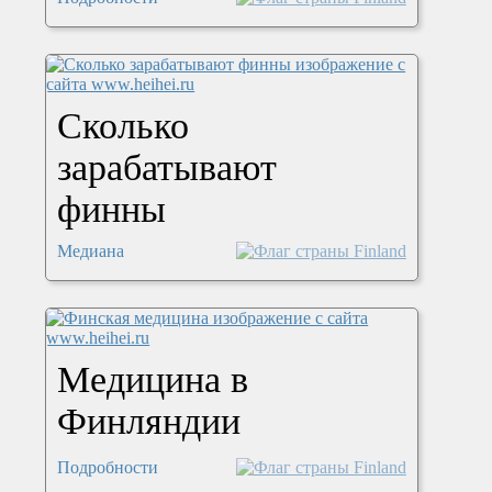
Сколько
зарабатывают
финны
Медиана
Медицина в
Финляндии
Подробности