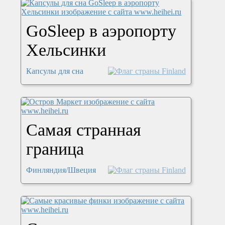
GoSleep в аэропорту
Хельсинки
Капсулы для сна
Самая странная
граница
Финляндия/Швеция