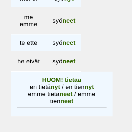
me
syö
neet
emme
te ette
syö
neet
he eivät
syö
neet
HUOM! tietää
en tietä
nyt
/ en tien
nyt
emme tietä
neet
/ emme
tien
neet