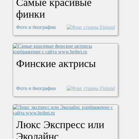
Самые красивые
финки
Фото и биографии
Финские актрисы
Фото и биографии
Люкс Экспресс или
Эколайнс