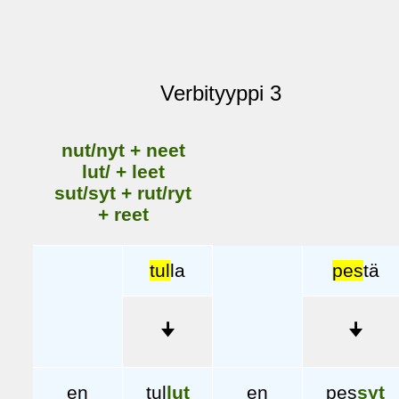
Verbityyppi 3
nut/nyt + neet
lut/ + leet
sut/syt + rut/ryt
+ reet
tul
la
pes
tä
🠋
🠋
en
tul
lut
en
pes
syt