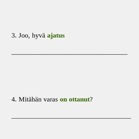
3. Joo, hyvä
ajatus
__________________________________
4. Mitähän varas
on ottanut
?
___________________________________