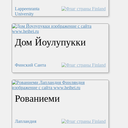
Lappeenranta
University
Дом Йоулупукки
Финский Санта
Рованиеми
Лапландия