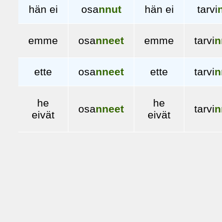
hän ei
osa
nnut
hän ei
tarvi
emme
osa
nneet
emme
tarvi
n
ette
osa
nneet
ette
tarvi
n
he
he
osa
nneet
tarvi
n
eivät
eivät