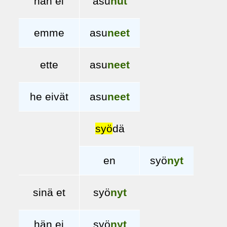
hän ei
asu
nut
emme
asu
neet
ette
asu
neet
he eivät
asu
neet
syö
dä
en
syö
nyt
sinä et
syö
nyt
hän ei
syö
nyt