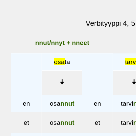
Verbityyppi 4, 5
nnut/nnyt + nneet
osa
ta
tarv
🠋

en
osa
nnut
en
tarvi
et
osa
nnut
et
tarvi