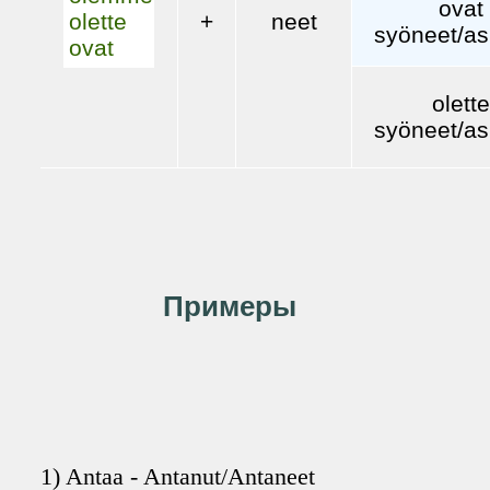
ovat
+
neet
olette
syöneet/a
ovat
olett
syöneet/a
Примеры
1) Antaa - Antanut/Antaneet