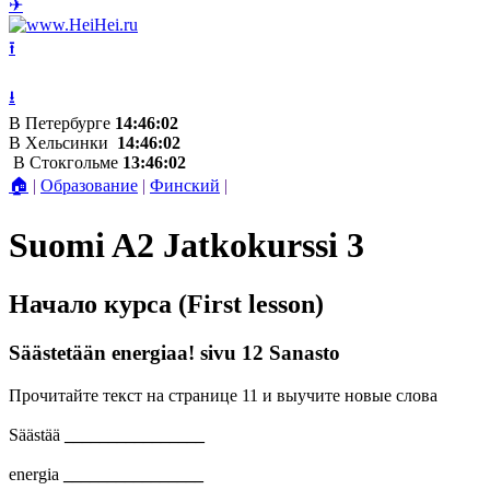
✈
⭱
⭳
В Петербурге
14:46:02
В Хельсинки
14:46:02
В Стокгольме
13:46:02
🏠
|
Образование
|
Финский
|
Suomi A2 Jatkokurssi 3
Начало курса (First lesson)
Säästetään energiaa! sivu 12 Sanasto
Прочитайте текст на странице 11 и выучите новые слова
Säästää
________________
energia
________________