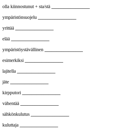
olla kiinnostunut + sta/stä
________________
ympäristönsuojelu
________________
yrittää
________________
elää
________________
ympäristöystävällinen
________________
esimerkiksi
________________
lajitella
________________
jäte
________________
kirpputori
________________
vähentää
________________
sähkönkulutus
________________
kuluttaja
________________