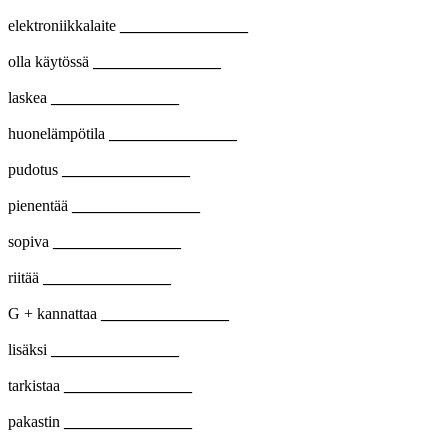
elektroniikkalaite
________________
olla käytössä
________________
laskea
________________
huonelämpötila
________________
pudotus
________________
pienentää
________________
sopiva
________________
riitää
________________
G + kannattaa
________________
lisäksi
________________
tarkistaa
________________
pakastin
________________