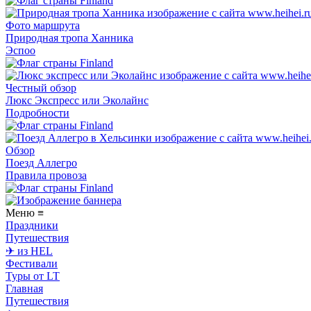
Фото маршрута
Природная тропа Ханника
Эспоо
Честный обзор
Люкс Экспресс или Эколайнс
Подробности
Обзор
Поезд Аллегро
Правила провоза
Меню
≡
Праздники
Путешествия
✈ из HEL
Фестивали
Туры от LT
Главная
Путешествия