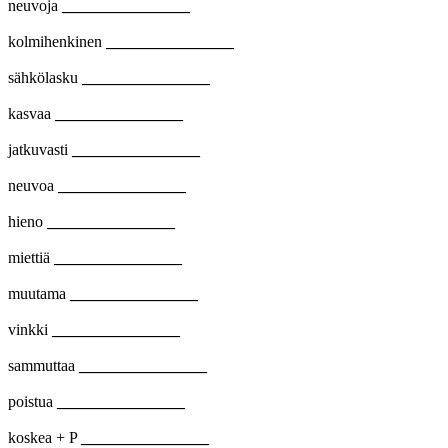
neuvoja
________________
kolmihenkinen
________________
sähkölasku
________________
kasvaa
________________
jatkuvasti
________________
neuvoa
________________
hieno
________________
miettiä
________________
muutama
________________
vinkki
________________
sammuttaa
________________
poistua
________________
koskea + P
________________