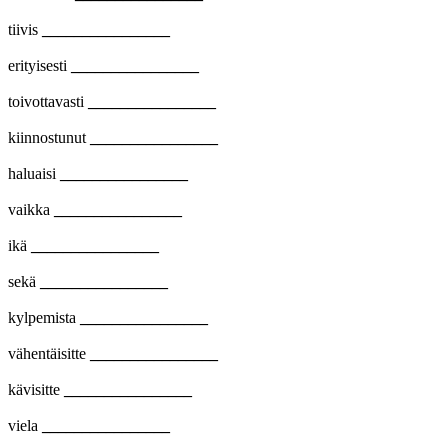
tiivis
________________
erityisesti
________________
toivottavasti
________________
kiinnostunut
________________
haluaisi
________________
vaikka
________________
ikä
________________
sekä
________________
kylpemista
________________
vähentäisitte
________________
kävisitte
________________
viela
________________