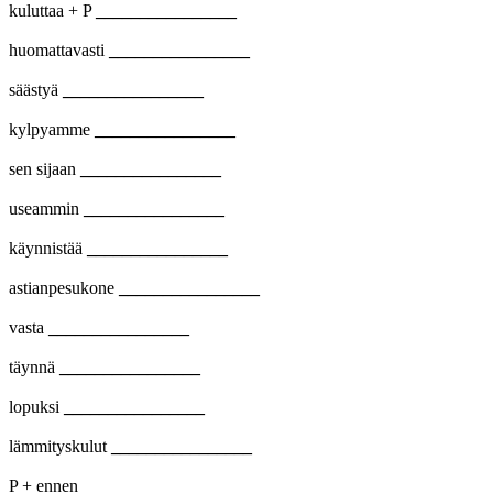
kuluttaa + P
________________
huomattavasti
________________
säästyä
________________
kylpyamme
________________
sen sijaan
________________
useammin
________________
käynnistää
________________
astianpesukone
________________
vasta
________________
täynnä
________________
lopuksi
________________
lämmityskulut
________________
P + ennen
________________