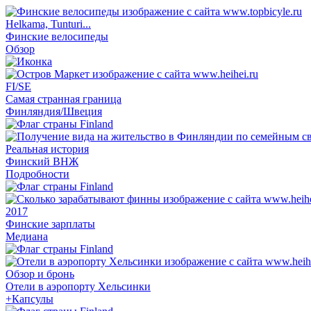
Helkama, Tunturi...
Финские велосипеды
Обзор
FI/SE
Самая странная граница
Финляндия/Швеция
Реальная история
Финский ВНЖ
Подробности
2017
Финские зарплаты
Медиана
Обзор и бронь
Отели в аэропорту Хельсинки
+Капсулы