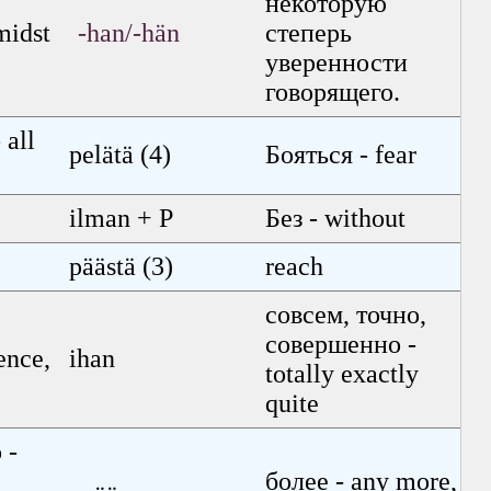
некоторую
midst
-han/-hän
степерь
уверенности
говорящего.
 all
pelätä (4)
Бояться - fear
ilman + P
Без - without
päästä (3)
reach
совсем, точно,
совершенно -
ence,
ihan
totally exactly
quite
 -
более - any more,