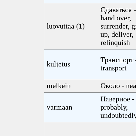
Сдаваться -
hand over,
luovuttaa (1)
surrender, g
up, deliver,
relinquish
Транспорт 
kuljetus
transport
melkein
Около - nea
Наверное -
varmaan
probably,
undoubtedl