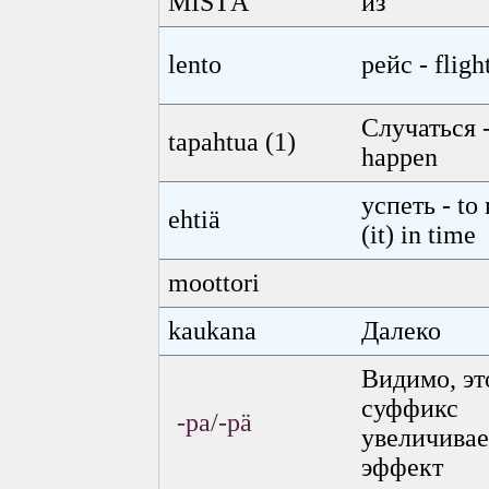
MISTÄ
из
lento
рейс - fligh
Случаться 
tapahtua (1)
happen
успеть - to
ehtiä
(it) in time
moottori
kaukana
Далеко
Видимо, эт
суффикс
-pa/-pä
увеличивае
эффект