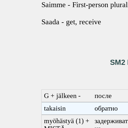
Saimme - First-person plural
Saada - get, receive
SM2 
G + jälkeen -
после
takaisin
обратно
myöhästyä (1) +
задержи
ва