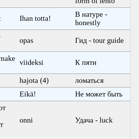
form of lento
В натуре -
t
Ihan totta!
honestly
-
opas
Гид - tour guide
 make
viideksi
К пяти
hajota (4)
ломаться
Eikä!
Не может быть
от
onni
Удача - luck
т