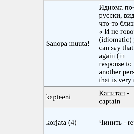
Идиома по
русски, ви
что-то близ
« И не гов
(idiomatic)
Sanopa muuta!
can say that
again (in
response to
another per
that is very 
Капитан -
kapteeni
captain
korjata (4)
Чинить - re