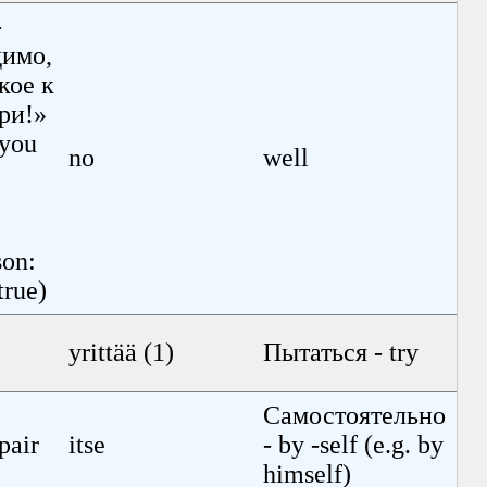
-
димо,
кое к
ори!»
 you
no
well
son:
true)
yrittää (1)
Пытаться - try
Самостоя
тельно
pair
itse
- by -self (e.g. by
himself)