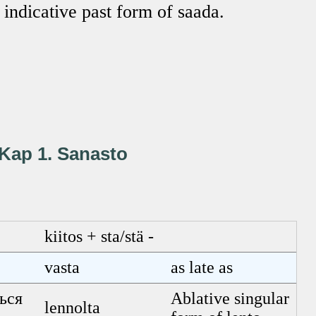
 indicative past form of saada.
Kap 1. Sanasto
kiitos + sta/stä -
vasta
as late as
ться
Ablative singular
lennolta