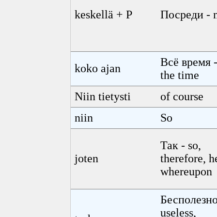
keskellä + P
Посреди - 
Всё время -
koko ajan
the time
Niin tietysti
of course
niin
So
Так - so,
joten
therefore, h
whereupon
Бесполезно
useless,