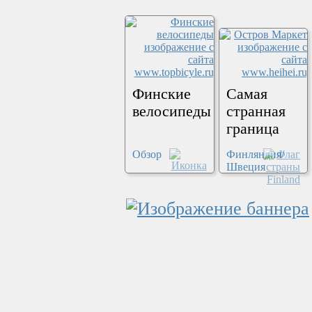
Финские
Самая
велосипеды
странная
граница
Обзор
Финляндия/
Швеция