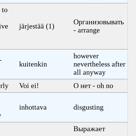
 to
Организо
вывать
ive
järjestää (1)
- arrange
however
-
kuitenkin
nevertheless after
all anyway
rly
Voi ei!
О нет - oh no
inhottava
disgusting
y
Выражает