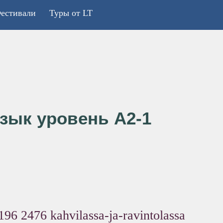
естивали
Туры от LT
зык уровень А2-1
196
2476
kahvilassa-ja-ravintolassa