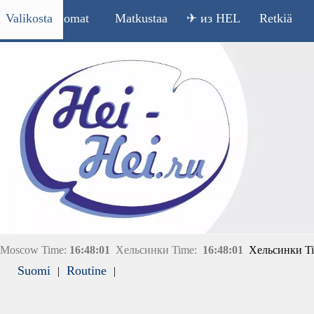
Valikosta
Lomat
Matkustaa
✈ из HEL
Retkiä
Moscow Time:
16:48:01
Хельсинки Time:
16:48:01
Хельсинки T
Suomi
Routine
|
|