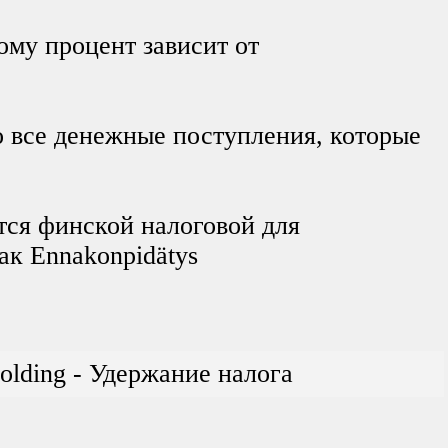
ому процент зависит от
о все денежные поступления, которые
тся финской налоговой для
ак Ennakonpidätys
holding - Удержание налога