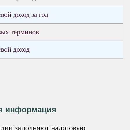
свой доход за год
вых терминов
 свой доход
я информация
дии заполняют налоговую