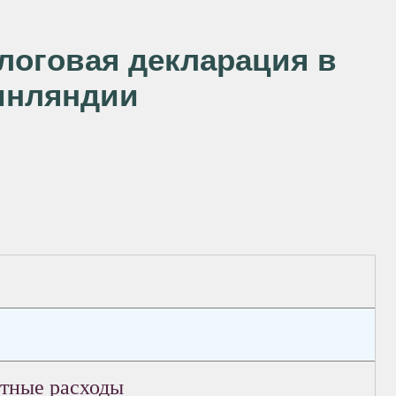
алоговая декларация в
нляндии
ртные расходы