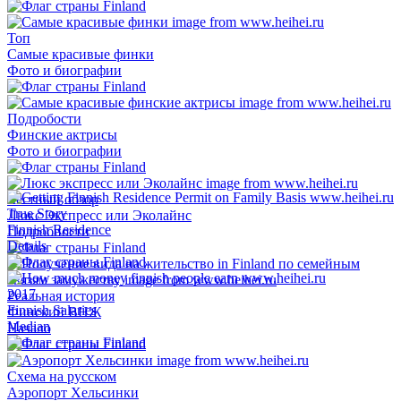
Топ
Самые красивые финки
Фото и биографии
Подробости
Финские актрисы
Фото и биографии
Честный обзор
True Story
Люкс Экспресс или Эколайнс
Finnish Residence
Подробности
Details
2017
Реальная история
Finnish Salaries
Финский ВНЖ
Median
Начало
Схема на русском
Аэропорт Хельсинки