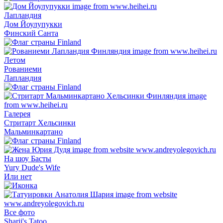
Лапландия
Дом Йоулупукки
Финский Санта
Летом
Рованиеми
Лапландия
Галерея
Стритарт Хельсинки
Мальминкартано
На шоу Басты
Yury Dude's Wife
Или нет
Все фото
Sharij's Tatoo