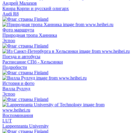
Андрей Малахов
Киира Корпи и русский олигарх
Audi R8
Фото маршрута
Природная тропа Ханника
Эспоо
Поезда и автобусы
Расписание СПб - Хельсинки
Подробости
История и фото
Вилла Руллуд
Эспоо
Воспоминания
LUT
Lappeenranta University