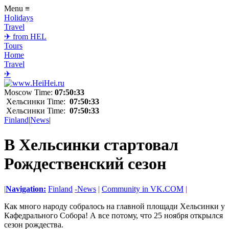
Menu
≡
Holidays
Travel
✈ from HEL
Tours
Home
Travel
✈
Moscow Time:
07:50:33
Хельсинки Time:
07:50:33
Хельсинки Time:
07:50:33
Finland
|
News
|
В Хельсинки стартовал
Рождественский сезон
|
Navigation:
Finland
-
News
|
Community in VK.COM
|
Как много народу собралось на главной площади Хельсинки у
Кафедрального Собора! А все потому, что 25 ноября открылся
сезон рождества.