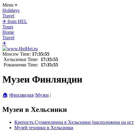
Menu
≡
Holidays
Travel
✈ from HEL
Tours
Home
Travel
✈
Moscow Time:
17:35:55
Хельсинки Time:
17:35:55
Рованиеми Time:
17:35:55
Музеи Финляндии
🏠
|
Финляндия
|
Музеи
|
Музеи в Хельсинки
Крепость Суоменлинна в Хельсинки (расположена на ост
Музей техники в Хельсинки