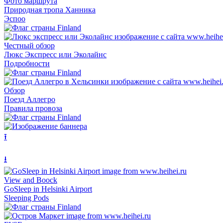
Фото маршрута
Природная тропа Ханника
Эспоо
Честный обзор
Люкс Экспресс или Эколайнс
Подробности
Обзор
Поезд Аллегро
Правила провоза
⭱
⭳
View and Boock
GoSleep in Helsinki Airport
Sleeping Pods