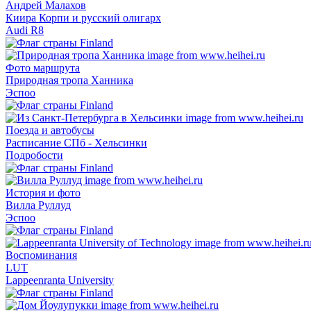
Андрей Малахов
Киира Корпи и русский олигарх
Audi R8
Фото маршрута
Природная тропа Ханника
Эспоо
Поезда и автобусы
Расписание СПб - Хельсинки
Подробости
История и фото
Вилла Руллуд
Эспоо
Воспоминания
LUT
Lappeenranta University