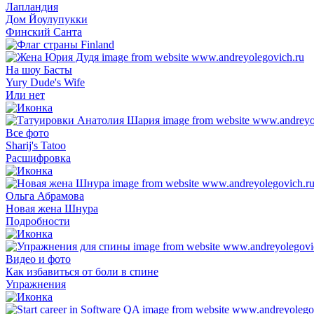
Лапландия
Дом Йоулупукки
Финский Санта
На шоу Басты
Yury Dude's Wife
Или нет
Все фото
Sharij's Tatoo
Расшифровка
Ольга Абрамова
Новая жена Шнура
Подробности
Видео и фото
Как избавиться от боли в спине
Упражнения