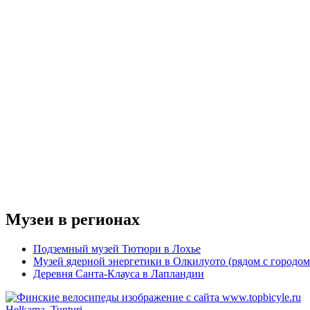
Музеи в регионах
Подземный музей Тютюри в Лохье
Музей ядерной энергетики в Олкилуото (рядом с городом
Деревня Санта-Клауса в Лапландии
Helkama, Tunturi...