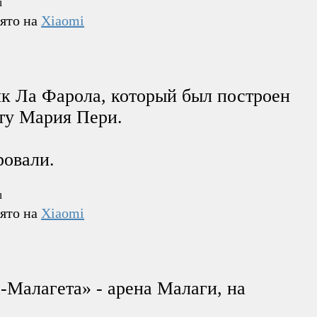
нято на
Xiaomi
як Ла Фарола, который был построен
кту Мария Пери.
ровали.
нято на
Xiaomi
-Малагета» - арена Малаги, на