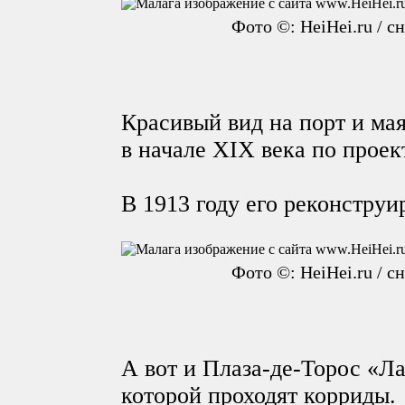
Фото ©: HeiHei.ru / с
Красивый вид на порт и ма
в начале XIX века по прое
В 1913 году его реконструи
Фото ©: HeiHei.ru / с
А вот и Плаза-де-Торос «Ла
которой проходят корриды.