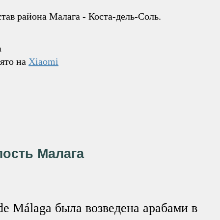
тав района Малага - Коста-дель-Соль.
нято на
Xiaomi
пость Малага
de Málaga была возведена арабами в