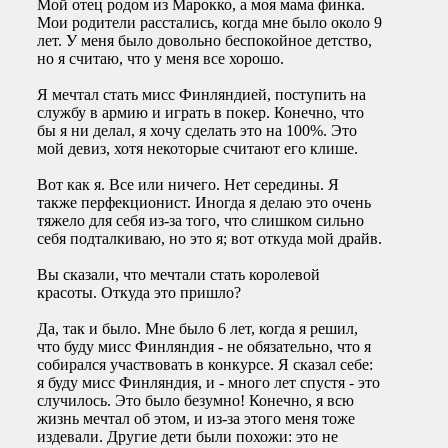
Мой отец родом из Марокко, а моя мама финка.
Мои родители расстались, когда мне было около 9
лет. У меня было довольно беспокойное детство,
но я считаю, что у меня все хорошо.
Я мечтал стать мисс Финляндией, поступить на
службу в армию и играть в покер. Конечно, что
бы я ни делал, я хочу сделать это на 100%. Это
мой девиз, хотя некоторые считают его клише.
Вот как я. Все или ничего. Нет середины. Я
также перфекционист. Иногда я делаю это очень
тяжело для себя из-за того, что слишком сильно
себя подталкиваю, но это я; вот откуда мой драйв.
Вы сказали, что мечтали стать королевой
красоты. Откуда это пришло?
Да, так и было. Мне было 6 лет, когда я решил,
что буду мисс Финляндия - не обязательно, что я
собирался участвовать в конкурсе. Я сказал себе:
я буду мисс Финляндия, и - много лет спустя - это
случилось. Это было безумно! Конечно, я всю
жизнь мечтал об этом, и из-за этого меня тоже
издевали. Другие дети были похожи: это не