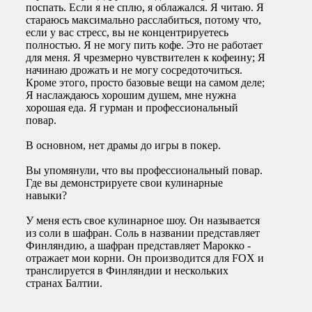
поспать. Если я не сплю, я облажался. Я читаю. Я
стараюсь максимально расслабиться, потому что,
если у вас стресс, вы не концентрируетесь
полностью. Я не могу пить кофе. Это не работает
для меня. Я чрезмерно чувствителен к кофеину; Я
начинаю дрожать и не могу сосредоточиться.
Кроме этого, просто базовые вещи на самом деле;
Я наслаждаюсь хорошим душем, мне нужна
хорошая еда. Я гурман и профессиональный
повар.
В основном, нет драмы до игры в покер.
Вы упомянули, что вы профессиональный повар.
Где вы демонстрируете свои кулинарные
навыки?
У меня есть свое кулинарное шоу. Он называется
из соли в шафран. Соль в названии представляет
Финляндию, а шафран представляет Марокко -
отражает мои корни. Он производится для FOX и
транслируется в Финляндии и нескольких
странах Балтии.