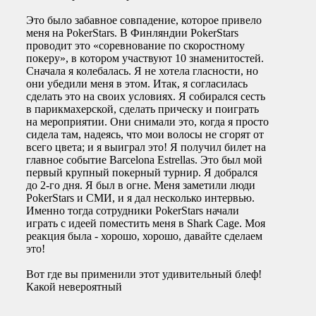
Это было забавное совпадение, которое привело
меня на PokerStars. В Финляндии PokerStars
проводит это «соревнование по скоростному
покеру», в котором участвуют 10 знаменитостей.
Сначала я колебалась. Я не хотела гласности, но
они убедили меня в этом. Итак, я согласилась
сделать это на своих условиях. Я собирался сесть
в парикмахерской, сделать прическу и поиграть
на мероприятии. Они снимали это, когда я просто
сидела там, надеясь, что мои волосы не сгорят от
всего цвета; и я выиграл это! Я получил билет на
главное событие Barcelona Estrellas. Это был мой
первый крупный покерный турнир. Я добрался
до 2-го дня. Я был в огне. Меня заметили люди
PokerStars и СМИ, и я дал несколько интервью.
Именно тогда сотрудники PokerStars начали
играть с идеей поместить меня в Shark Cage. Моя
реакция была - хорошо, хорошо, давайте сделаем
это!
Вот где вы применили этот удивительный блеф!
Какой невероятный