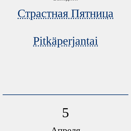
Страстная Пятница
Pitkäperjantai
5
Апреля