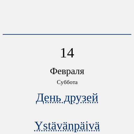
14
Февраля
Суббота
День друзей
Ystävänpäivä