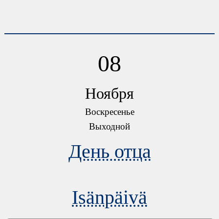
08
Ноября
Воскресенье
Выходной
День отца
Isänpäivä