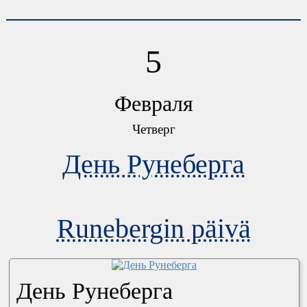
5
Февраля
Четверг
День Рунеберга
Runebergin päivä
День Рунеберга