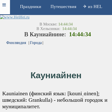
≡
Праздники
Путешествия
✈ из HEL
В Москве:
14:44:34
В Хельсинки:
14:44:34
В Кауниайнине:
14:44:34
Финляндия
|
Города
|
Кауниайнен
Kauniainen (финский язык: [kɑuniˌɑinen];
шведский: Grankulla) - небольшой городок и
муниципалитет.